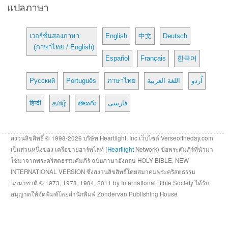
แปลภาษา
เวอร์ชั่นสองภาษา:
English
中文
Deutsch
(ภาษาไทย / English)
Español
Français
한국어
Русский
Português
ภาษาไทย
اللغة العربية
اُردو
हिन्दी
தமிழ்
తెలుగు
فارسی
สงวนลิขสิทธิ์ © 1998-2026 บริษัท Heartlight, Inc เว็บไซต์ Verseoftheday.com
เป็นส่วนหนึ่งของ เครือข่ายฮาร์ทไลท์ (
Heartlight
Network) ข้อพระคัมภีร์ที่นำมา
ใช้มาจากพระคริสตธรรมคัมภีร์ ฉบับภาษาอังกฤษ HOLY BIBLE, NEW
INTERNATIONAL VERSION ซึ่งสงวนลิขสิทธิ์โดยสมาคมพระคริสตธรรม
นานาชาติ © 1973, 1978, 1984, 2011 by International Bible Society ได้รับ
อนุญาตให้จัดพิมพ์โดยสำนักพิมพ์ Zondervan Publishing House