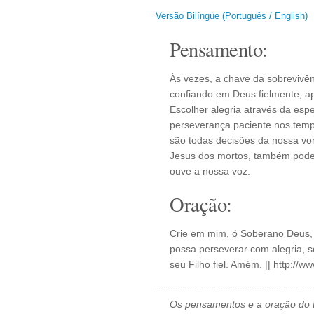
Versão Bilíngüe (Português / English)
Pensamento:
Às vezes, a chave da sobrevivê
confiando em Deus fielmente, ap
Escolher alegria através da esp
perseverança paciente nos tempo
são todas decisões da nossa von
Jesus dos mortos, também pode 
ouve a nossa voz.
Oração:
Crie em mim, ó Soberano Deus, 
possa perseverar com alegria, se
seu Filho fiel. Amém. || http:/
Os pensamentos e a oração do D