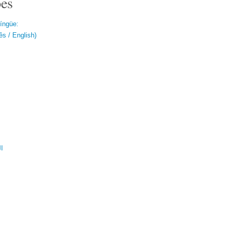
es
língüe:
s / English)
ال