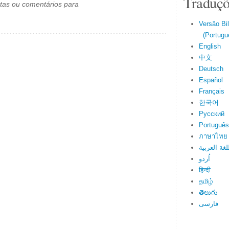
Traduçõ
tas ou comentários para
Versão Bi
(Portuguê
English
中文
Deutsch
Español
Français
한국어
Русский
Português
ภาษาไทย
لغة العربية
اُردو
हिन्दी
தமிழ்
తెలుగు
فارسی