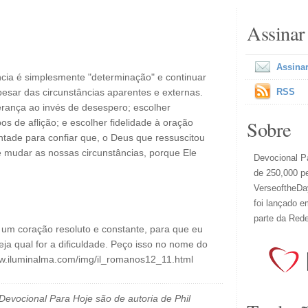
Assinar
Assinar
ncia é simplesmente "determinação" e continuar
esar das circunstâncias aparentes e externas.
RSS
erança ao invés de desespero; escolher
Sobre
s de aflição; e escolher fidelidade à oração
tade para confiar que, o Deus que ressuscitou
mudar as nossas circunstâncias, porque Ele
Devocional Pa
de 250,000 p
VerseoftheDay
foi lançado e
parte da Red
um coração resoluto e constante, para que eu
ja qual for a dificuldade. Peço isso no nome do
/www.iluminalma.com/img/il_romanos12_11.html
evocional Para Hoje são de autoria de Phil