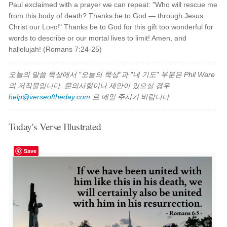
Paul exclaimed with a prayer we can repeat: "Who will rescue me
from this body of death? Thanks be to God — through Jesus
Christ our
Lord
!" Thanks be to God for this gift too wonderful for
words to describe or our mortal lives to limit! Amen, and
hallelujah! (Romans 7:24-25)
오늘의 말씀 묵상에서 "오늘의 묵상"과 "내 기도" 부분은 Phil Ware
의 저작물입니다. 문의사항이나 제안이 있으실 경우
help@verseoftheday.com
로 메일 주시기 바랍니다.
Today's Verse Illustrated
Save