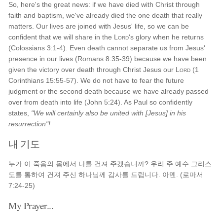
So, here's the great news: if we have died with Christ through
faith and baptism, we've already died the one death that really
matters. Our lives are joined with Jesus' life, so we can be
confident that we will share in the
Lord
's glory when he returns
(Colossians 3:1-4). Even death cannot separate us from Jesus'
presence in our lives (Romans 8:35-39) because we have been
given the victory over death through Christ Jesus our
Lord
(1
Corinthians 15:55-57). We do not have to fear the future
judgment or the second death because we have already passed
over from death into life (John 5:24). As Paul so confidently
states,
"We will certainly also be united with [Jesus] in his
resurrection"!
내 기도
누가 이 죽음의 몸에서 나를 건져 주겠습니까? 우리 주 예수 그리스
도를 통하여 건져 주신 하나님께 감사를 드립니다. 아멘. (로마서
7:24-25)
My Prayer...