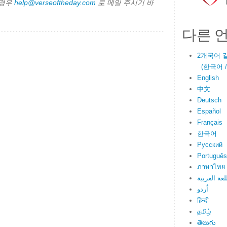
 경우
help@verseoftheday.com
로 메일 주시기 바
다른 
2개국어 
(한국어 / E
English
中文
Deutsch
Español
Français
한국어
Русский
Português
ภาษาไทย
لغة العربية
اُردو
हिन्दी
தமிழ்
తెలుగు