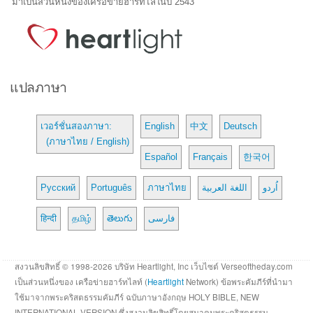
มาเป็นส่วนหนึ่งของเครือข่ายฮาร์ทไล์ในปี 2543
แปลภาษา
เวอร์ชั่นสองภาษา:
English
中文
Deutsch
(ภาษาไทย / English)
Español
Français
한국어
Русский
Português
ภาษาไทย
اللغة العربية
اُردو
हिन्दी
தமிழ்
తెలుగు
فارسی
สงวนลิขสิทธิ์ © 1998-2026 บริษัท Heartlight, Inc เว็บไซต์ Verseoftheday.com
เป็นส่วนหนึ่งของ เครือข่ายฮาร์ทไลท์ (
Heartlight
Network) ข้อพระคัมภีร์ที่นำมา
ใช้มาจากพระคริสตธรรมคัมภีร์ ฉบับภาษาอังกฤษ HOLY BIBLE, NEW
INTERNATIONAL VERSION ซึ่งสงวนลิขสิทธิ์โดยสมาคมพระคริสตธรรม