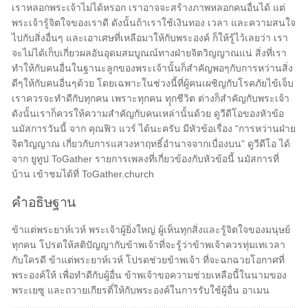
เราหลอกพระเจ้าไม่ได้หรอก เราอาจจะสร้างภาพหลอกคนอื่นได้ แต่
พระเจ้ารู้จิตใจของเราดี ดังนั้นถ้าเราใช้เงินทอง เวลา และความสนใจ
ไปกับสิ่งอื่นๆ และเอาเศษที่เหลือมาให้กับพระองค์ ก็ให้รู้ไว้เลยว่า เรา
จะไม่ได้เก็บเกี่ยวผลอันอุดมสมบูณณ์ทางฝ่ายจิตวิญญาณแน่ สิ่งที่เรา
ทำให้กับคนอื่นในฐานะลูกของพระเจ้านั้นก็สำคัญพอๆกับการหว่านสิ่ง
ดีๆให้กับคนอื่นๆด้วย โดยเฉพาะในช่วงนี้ที่ผู้คนเผชิญกับโรคภัยไข้เจ็บ
เราควรจะทำดีกับทุกคน เพราะทุกคน ทุุกชีวิต ต่างก็สำคัญกับพระเจ้า
ดังนั้นเราก็ควรให้ความสำคัญกับคนเหล่านั้นด้วย ดูวีดีโอของหัวข้อ
นมัสการวันนี้ จาก คุณฟิว แวร์ ได้นะครับ มีหัวข้อเรื่อง "การหว่านฝ่าย
จิตวิญญาณ เกี่ยวกับการแสวงหาฤทธิ์อำนาจจากเบื่องบน" ดูวีดีโอ ได้
จาก ยูทูป ToGather รายการเพลงที่เกี่ยวข้องกับหัวข้อนี้ นมัสการที่
บ้าน เข้าชมได้ที่ ToGather.church
คำอธิษฐาน
ข้าแต่พระยาห์เวห์ พระเจ้าผู้ยิ่งใหญ่ ผู้เห็นทุกสิ่งและรู้จิตใจของมนุษย์
ทุกคน โปรดให้สติปัญญากับข้าพเจ้าที่จะรู้ว่าข้าพเจ้าควรทุ่มเทเวลา
กับใครดี ข้าแต่พระยาห์เวห์ โปรดช่วยข้าพเจ้า ที่จะฉกฉวยโอกาศที่
พระองค์ให้ เพื่อทำดีกับผู้อื่น ข้าพเจ้าขอความช่วยเหลือนี้ในนามของ
พระเยซู และถวายเกียรติ์ให้กับพระองค์ในการรับใช้ผู้อื่น อาเมน