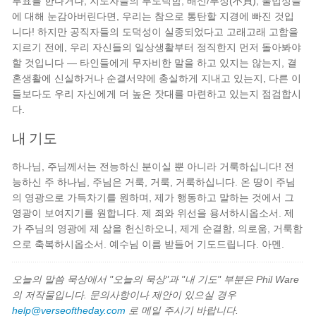
투표를 한다거나, 지도자들의 부도덕함, 배신/부정(不貞), 불법성들
에 대해 눈감아버린다면, 우리는 참으로 통탄할 지경에 빠진 것입
니다! 하지만 공직자들의 도덕성이 실종되었다고 고래고래 고함을
지르기 전에, 우리 자신들의 일상생활부터 정직한지 먼저 돌아봐야
할 것입니다 — 타인들에게 무자비한 말을 하고 있지는 않는지, 결
혼생활에 신실하거나 순결서약에 충실하게 지내고 있는지, 다른 이
들보다도 우리 자신에게 더 높은 잣대를 마련하고 있는지 점검합시
다.
내 기도
하나님, 주님께서는 전능하신 분이실 뿐 아니라 거룩하십니다! 전
능하신 주 하나님, 주님은 거룩, 거룩, 거룩하십니다. 온 땅이 주님
의 영광으로 가득차기를 원하며, 제가 행동하고 말하는 것에서 그
영광이 보여지기를 원합니다. 제 죄와 위선을 용서하시옵소서. 제
가 주님의 영광에 제 삶을 헌신하오니, 제게 순결함, 의로움, 거룩함
으로 축복하시옵소서. 예수님 이름 받들어 기도드립니다. 아멘.
오늘의 말씀 묵상에서 "오늘의 묵상"과 "내 기도" 부분은 Phil Ware
의 저작물입니다. 문의사항이나 제안이 있으실 경우
help@verseoftheday.com
로 메일 주시기 바랍니다.