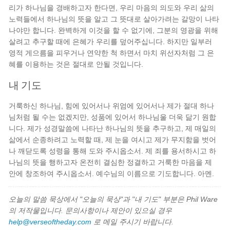
리가 하나님을 경배하고자 한다면, 우리 마음의 의도와 우리 삶의
노력들에서 하나님의 뜻을 알고 그 뜻대로 살아가려는 갈망이 나타
나야만 합니다. 완벽하게 이것을 할 수 없기에, 그분의 영광을 위해
살려고 추구할 때에 은혜가 우리를 덮어주십니다. 하지만 일부러
영적 게으름을 피우거나 연약한 척 하면서 마치 위선자처럼 그 은
혜를 이용하는 것은 절대로 안될 것입니다.
내 기도
거룩하신 하나님, 힘에 있어서나 위엄에 있어서나 제가 절대 하나
님처럼 될 수는 없겠지만, 성품에 있어서 하나님울 더욱 닮기 원합
니다. 제가 성경말씀에 나타난 하나님의 뜻을 추구하고, 제 매일의
삶에서 순종하려고 노력할 때, 제 눈을 여시고 제가 무지함을 벗어
나 깨닫도록 성령을 통해 도와 주시옵소서. 제 죄를 용서하시고 하
나님의 뜻을 행하고자 온전히 결심한 정결하고 거룩한 마음을 제
안에 창조하여 주시옵소서. 예수님의 이름으로 기도합니다. 아멘.
오늘의 말씀 묵상에서 "오늘의 묵상"과 "내 기도" 부분은 Phil Ware
의 저작물입니다. 문의사항이나 제안이 있으실 경우
help@verseoftheday.com
로 메일 주시기 바랍니다.