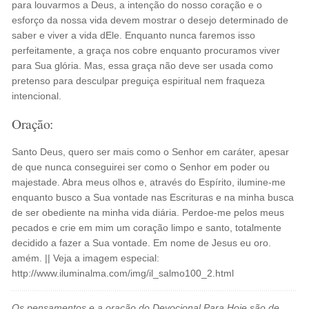
para louvarmos a Deus, a intenção do nosso coração e o
esforço da nossa vida devem mostrar o desejo determinado de
saber e viver a vida dEle. Enquanto nunca faremos isso
perfeitamente, a graça nos cobre enquanto procuramos viver
para Sua glória. Mas, essa graça não deve ser usada como
pretenso para desculpar preguiça espiritual nem fraqueza
intencional.
Oração:
Santo Deus, quero ser mais como o Senhor em caráter, apesar
de que nunca conseguirei ser como o Senhor em poder ou
majestade. Abra meus olhos e, através do Espírito, ilumine-me
enquanto busco a Sua vontade nas Escrituras e na minha busca
de ser obediente na minha vida diária. Perdoe-me pelos meus
pecados e crie em mim um coração limpo e santo, totalmente
decidido a fazer a Sua vontade. Em nome de Jesus eu oro.
amém. || Veja a imagem especial:
http://www.iluminalma.com/img/il_salmo100_2.html
Os pensamentos e a oração do Devocional Para Hoje são de