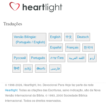
Traduções
Versão Bilíngüe:
English
中文
Deutsch
(Português / English)
Español
Français
한국어
Русский
Português
ภาษาไทย
اللغة العربية
اُردو
हिन्दी
தமிழ்
తెలుగు
فارسی
© 1998-2026, Heartlight, Inc. Devocional Para Hoje faz parte da rede
Heartlight
. Todas as citações das Escrituras, salvo indicação, são da Nova
Versão Internacional da Bíblia. © 1993, 2000 Sociedade Bíblica
Internacional. Todos os direitos reservados.