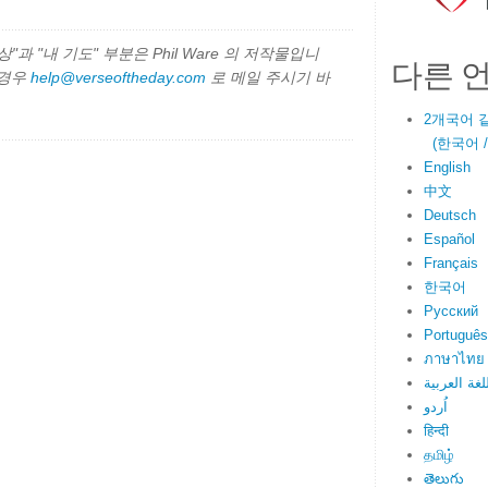
과 "내 기도" 부분은 Phil Ware 의 저작물입니
다른 
 경우
help@verseoftheday.com
로 메일 주시기 바
2개국어 
(한국어 / E
English
中文
Deutsch
Español
Français
한국어
Русский
Português
ภาษาไทย
لغة العربية
اُردو
हिन्दी
தமிழ்
తెలుగు