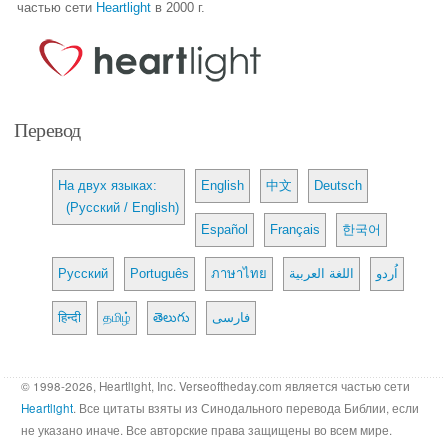
частью сети
Heartlight
в 2000 г.
Перевод
На двух языках:
English
中文
Deutsch
(Русский / English)
Español
Français
한국어
Русский
Português
ภาษาไทย
اللغة العربية
اُردو
हिन्दी
தமிழ்
తెలుగు
فارسی
© 1998-2026, Heartlight, Inc. Verseoftheday.com является частью сети
Heartlight
. Все цитаты взяты из Синодального перевода Библии, если
не указано иначе. Все авторские права защищены во всем мире.