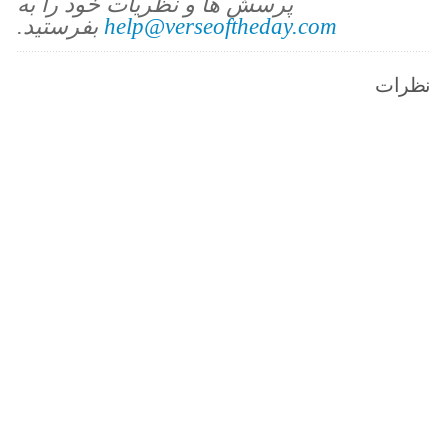
پرسش ها و نظریات خود را به
help@verseoftheday.com
بفرستید.
نظرات