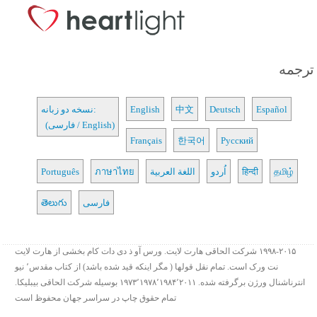
ترجمه
Español
Deutsch
中文
English
نسخه دو زبانه:
(فارسی / English)
Français
한국어
Русский
தமிழ்
हिन्दी
اُردو
اللغة العربية
ภาษาไทย
Português
فارسی
తెలుగు
۱۹۹۸-۲۰۱۵ شرکت الحاقی هارت لایت. ورس آو ذ دی دات کام بخشی از هارت لایت
نت ورک است. تمام نقل قولها ( مگر اینکه قید شده باشد) از کتاب مقدس٬ نیو
انترناشنال ورژن برگرفته شده. ۱۹۷۳٬۱۹۷۸٬۱۹۸۴٬۲۰۱۱ بوسیله شرکت الحاقی بیبلیکا.
تمام حقوق چاپ در سراسر جهان محفوظ است