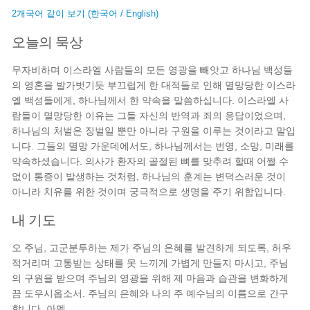
2개국어 같이 보기 (한국어 / English)
오늘의 묵상
무자비하며 이스라엘 사람들의 모든 영광을 빼앗고 하나님 백성들
의 영혼을 발가벗기듯 부끄럽게 한 대적들로 인해 멸망당한 이스라
엘 백성들에게, 하나님께서 한 약속을 말씀하십니다. 이스라엘 사
람들이 멸망당한 이유는 그들 자신의 반역과 죄의 응답이었으며,
하나님의 처벌은 징벌일 뿐만 아니라 구원을 이루는 것이라고 말입
니다. 그들의 멸망 가운데에서도, 하나님께서는 번영, 소망, 미래를
약속하셨습니다. 의사가 환자의 골절된 뼈를 맞추려 할때 어쩔 수
없이 통증이 발생하는 것처럼, 하나님의 훈계는 변덕스러운 것이
아니라 치유를 위한 것이며 궁극적으로 생명을 주기 위함입니다.
내 기도
오 주님, 고군분투하는 제가 주님의 은혜를 발견하게 되도록, 허우
적거리며 고통받는 상태를 못 느끼게 가볍게 만들지 마시고, 주님
의 구원을 받으며 주님의 영광을 위해 제 마음과 습관을 변화하게
끔 도우시옵소서. 주님의 은혜와 나의 주 예수님의 이름으로 간구
합니다. 아멘.