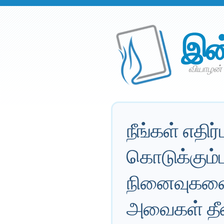
இன
வியாழன் 
நீங்கள் எதிர
கொடுக்கும்ப
நினைவுகளை 
அவைகள் தீ