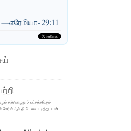
—
எரேமியா- 29:11
ெய்
ற்றி
ம் தற்பொழுது 5 லட்சத்திற்கும்
ள் வேர்ஸ் ஆப் தி டே வை படித்து பயன்
.