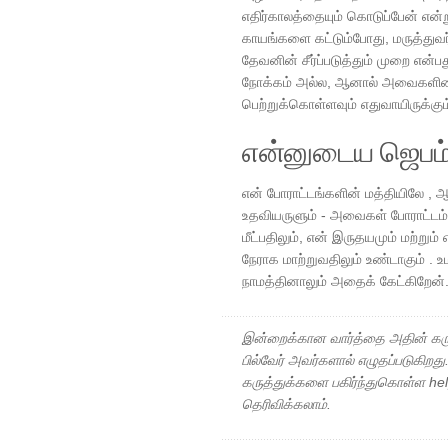
எதிர்காலத்தையும் கொடுப்பேன் என்று
காயங்களை கட்டும்போது, மருத்துவ
தேவனின் சீர்ப்படுத்தும் முறை என
நோக்கம் அல்ல, ஆனால் அவைகளினால
பெற்றுக்கொள்ளவும் எதுவாயிருக்கும்
என்னுடைய ஜெபம
என் போராட்டங்களின் மத்தியிலே , 
உதவியருளும் - அவைகள் போராட்டம்
மீட்பதிலும், என் இருதயமும் மற்று
நேராக மாற்றுவதிலும் உண்டாகும் .
நாமத்தினாலும் அதைக் கேட்கிறேன
இன்றைக்கான வார்த்தை அதின் கரு
பில்வேர் அவர்களால் எழுதப்படுகிறத
கருத்துக்களை பகிர்ந்துகொள்ள h
தெரிவிக்கலாம்.