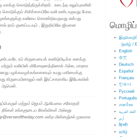
 வாக்கு கொடுத்திருக்கிறார் . உடைந்த எலும்புகளின்
ர் கொடுக்கும் சிகிச்சையிலே வலி உண்டாகுவது போல,
்பதுஉங்களுக்கு வலியை கொண்டுவருவது என்பது
மொழிப்ப
் நாம் குணப்படவும் , இறுதியிலே ஜீவனை
 .
இருமொழிப்ப
்
(தமிழ் / E
English
中文
ஆண்டவரே, உம் கிருபையைக் கண்டுபிடிக்க எனக்கு
Deutsch
 மற்றும் வலியின் விமோஷனத்தினால் அல்ல, மாறாக
Español
ம் எனது பழக்கவழக்கங்களையும் உமது மகிமைக்கு
Français
 உமது கிருபையினாலும் என் இரட்சகராகிய இயேசுவின்
한국어
். ஆமென்.
Русский
Português
ப்பொருள் மற்றும் ஜெபம் ஆகியவை சகோதரர்
ภาษาไทย
ு. நீங்கள் உங்களுடைய கேள்விகள் அல்லது
اللغة العربية
elp@verseoftheday.com என்ற மின்னஞ்சல் மூலமாக
اُردو
हिन्दी
தமிழ்