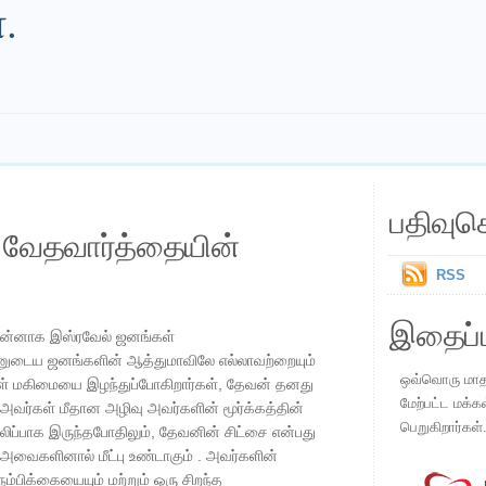
.
பதிவுச
ய வேதவார்த்தையின்
RSS
இதைப்ப
 முன்னாக இஸ்ரவேல் ஜனங்கள்
வனுடைய ஜனங்களின் ஆத்துமாவிலே எல்லாவற்றையும்
ஒவ்வொரு மாதமு
கள் மகிமையை இழந்துப்போகிறார்கள், தேவன் தனது
மேற்பட்ட மக்க
 அவர்கள் மீதான அழிவு அவர்களின் மூர்க்கத்தின்
பெறுகிறார்கள்
திபலிப்பாக இருந்தபோதிலும், தேவனின் சிட்சை என்பது
வைகளினால் மீட்பு உண்டாகும் . அவர்களின்
்பிக்கையையும் மற்றும் ஒரு சிறந்த