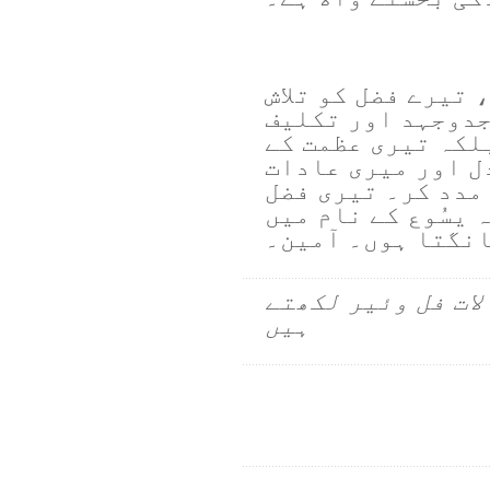
 تیرے فضل کو تلاش
دوجہد اور تکلیف
لکہ تیری عظمت کے
ل اور میری عادات
مدد کر۔ تیری فضل
 یسُوع کے نام میں
نگتا ہوں۔ آمین۔
لات فل وئیر لکھتے
ہیں