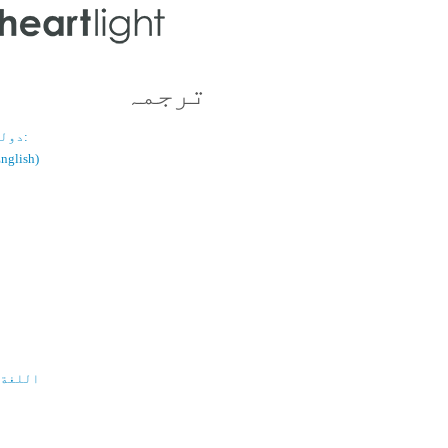
ترجمہ
دولسانی قسم:
(اُردو / ish
اللغة 