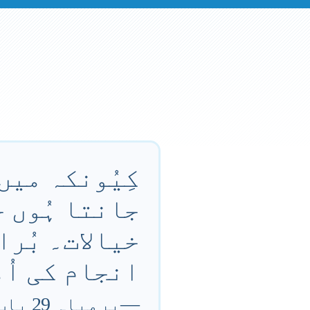
کِیُونکہ میں
جانتا ہُوں 
خیالات۔ بُرا
انجام کی اُ
—
یرمیاہ 29 باب 11 آیت