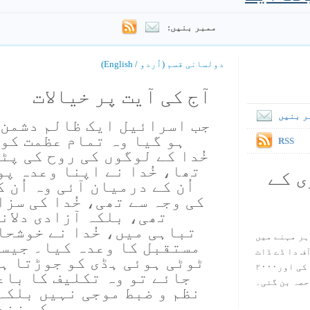
ممبر بنیں:
دولسانی قسم (اُردو / English)
آج کی آیت پر خیالات
ر بنیں
جب اسرائیل ایک ظالم دشمن 
ہو گیا وہ تمام عظمت کو 
RSS
خُدا کے لوگوں کی روح کی پٹ
تھا، خُدا نے اپنا وعدہ پ
ی کے
اُن کے درمیان آئی وہ اُن 
کی وجہ سے تھی، خُدا کی سز
تھی، بلکہ آزادی دلانے
تباہی میں، خُدا نے خوشحا
ہر مہنے میں
مستقبل کا وعدہ کیا۔ جیسا
س آف دا ڈے ڈاٹ
ٹوٹی ہوئی ہڈی کو جوڑتا ہے
کام ۱۹۹۸ میں بین سٹیڈ نے شروع کی اور۲۰۰۰
جائے تو وہ تکلیف کا باع
حصہ بن گئی۔
نظم و ضبط موجی نہیں بلکہ
کی زند