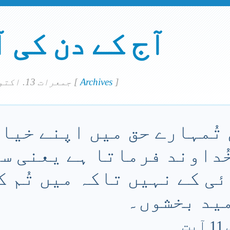
آج کے دن کی 
]
Archives
[
جمعرات 13. اكتوبر 2022
 تُمہارے حق میں اپنے خیال
خُداوند فرماتا ہے یعنی سل
ئی کے نہیں تاکہ میں تُم ک
مید بخشوں۔