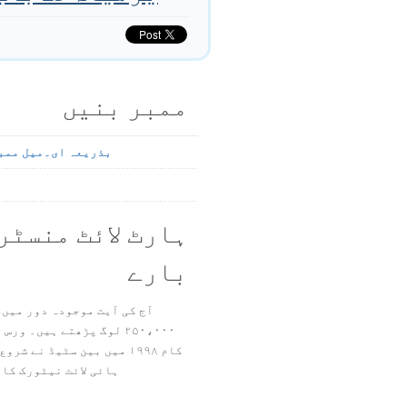
ممبر بنیں
بذریعہ ای۔میل ممب
ہارٹ لائٹ منسٹر
بارے
آج کی آیت موجودہ دور میں 
۲۵۰،۰۰۰ لوگ پڑھتے ہیں۔ ور
ہائی لائٹ نیٹورک کا 