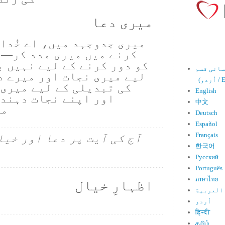
میری دعا
میری جدوجہد میں، اے خُدا،
کرنے میں میری مدد کر—ج
کو دور کرنے کے لیے نہیں ب
لیے میری نجات اور میرے د
Engl)
کی تبدیلی کے لیے میری 
English
اور اپنے نجات دہندہ
中文
ما
Deutsch
Español
Français
آج کی آیت پر دعا اور خیا
한국어
Русский
Português
ภาษาไทย
اظہارِ خیال
العربية
اُردو
हिन्दी
தமிழ்