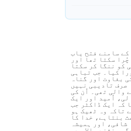
کے سامنے فتح یاب
چُرا سکتا تھا اور
ی کو ننگا کر سکتا
ورا کیا۔ جب تباہی
کی بغاوت اور گناہ
ا صرف تادیبی نہیں
 والی تھی۔ اُن کی
لی، اُمید اور ایک
 کہ ایک ڈاکٹر جب
 تاکہ وہ ٹھیک ہو
ث بنتاہے، خدا کا
 شافی، اور ہمیشہ
گی بخشنے والا ہے۔