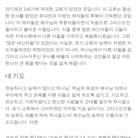
안디옥은 1세기에 위대한 교회가 있었던 곳입니다. 이 교회는 풍성
한 은사를 받았던 유대인과 이방인 제자들의 축복이 가득했던 곳입
니다. 이 제자들은 예수님의 추종자들이면서 처음으로 그리스도인
들이라고 불리운 이들입니다. 이들 중에 많은 새신자들이 그들이
속한 지역사회에서 다른 이들을 가르치고 복음화시켰습니다. 그런
"많은 새신자들"이 있었다는 사실은, 초기 교회의 능력이 저명한 지
도자들에게만 제한되었던 것이 아니라, 하나님께서 다른 이들을 섬
기라고 나누어주신 은사를 베풀며 사역하려는 교인들의 열성 어린
헌신이 큰 몫을 했다는 것을 알게 해줍니다.
내 기도
전능하시고 능력이 많으신 하나님, 주님의 독생자 예수님 안에서
우리에게 주신 은혜를 다른 이들도 알게 되도록 섬기고, 기도하고,
전도하고, 가르치겠다고 헌신한 사람들의 군대를 일으켜 주시옵소
서. 초기 교회에서 그러하였던 것처럼 지금 살아가는 그리스도인들
의 능력도 새롭게 하여 주시옵소서! 예수님의 능력의 이름으로 기
도드립니다. 아멘.
오늘의 말씀 묵상에서 "오늘의 묵상"과 "내 기도" 부분은 Phil Ware