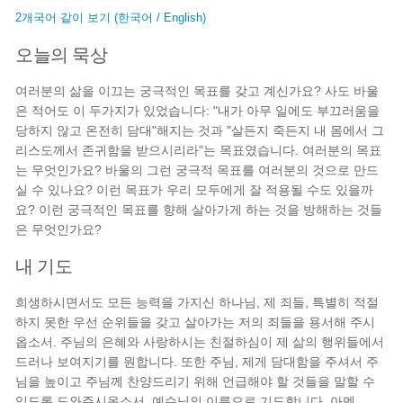
2개국어 같이 보기 (한국어 / English)
오늘의 묵상
여러분의 삶을 이끄는 궁극적인 목표를 갖고 계신가요? 사도 바울
은 적어도 이 두가지가 있었습니다: "내가 아무 일에도 부끄러움을
당하지 않고 온전히 담대"해지는 것과 "살든지 죽든지 내 몸에서 그
리스도께서 존귀함을 받으시리라"는 목표였습니다. 여러분의 목표
는 무엇인가요? 바울의 그런 궁극적 목표를 여러분의 것으로 만드
실 수 있나요? 이런 목표가 우리 모두에게 잘 적용될 수도 있을까
요? 이런 궁극적인 목표를 향해 살아가게 하는 것을 방해하는 것들
은 무엇인가요?
내 기도
희생하시면서도 모든 능력을 가지신 하나님, 제 죄들, 특별히 적절
하지 못한 우선 순위들을 갖고 살아가는 저의 죄들을 용서해 주시
옵소서. 주님의 은혜와 사랑하시는 친절하심이 제 삶의 행위들에서
드러나 보여지기를 원합니다. 또한 주님, 제게 담대함을 주셔서 주
님을 높이고 주님께 찬양드리기 위해 언급해야 할 것들을 말할 수
있도록 도와주시옵소서. 예수님의 이름으로 기도합니다. 아멘.