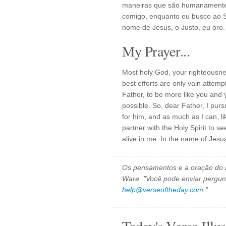
maneiras que são humanamente 
comigo, enquanto eu busco ao S
nome de Jesus, o Justo, eu oro
My Prayer...
Most holy God, your righteousne
best efforts are only vain attemp
Father, to be more like you and 
possible. So, dear Father, I pu
for him, and as much as I can, lik
partner with the Holy Spirit to 
alive in me. In the name of Jesu
Os pensamentos e a oração do D
Ware. "Você pode enviar pergun
help@verseoftheday.com
."