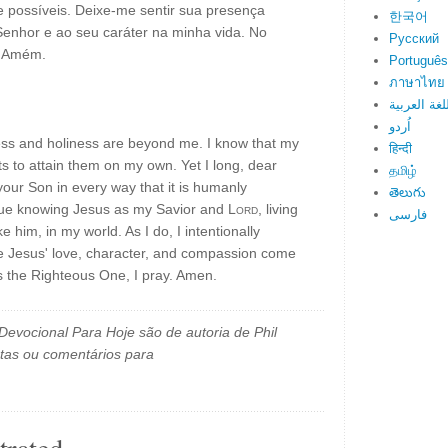
possíveis. Deixe-me sentir sua presença
한국어
enhor e ao seu caráter na minha vida. No
Русский
. Amém.
Português
ภาษาไทย
لغة العربية
اُردو
ss and holiness are beyond me. I know that my
हिन्दी
ts to attain them on my own. Yet I long, dear
தமிழ்
your Son in every way that it is humanly
తెలుగు
rsue knowing Jesus as my Savior and
Lord
, living
فارسی
e him, in my world. As I do, I intentionally
see Jesus' love, character, and compassion come
s the Righteous One, I pray. Amen.
evocional Para Hoje são de autoria de Phil
tas ou comentários para