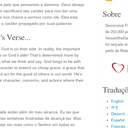
e pelo que pensamos e dizemos. Deus deseja
Sobre
o sacrificará seu caráter para nos dar uma
o nos chama a sermos como ele. Eles está
 o caráter propagado por suas palavras.
Devocional Pa
de 250,000 p
s Verse...
VerseoftheDay
foi lançado e
God is on their side. In reality, the important
parte da Red
re on God's side! That's determined more by
 what we think and say. God longs to be with
 character to extend us cheap grace, a grace that
nd act for the good of others in our world. He's
ir character, concerns, and actions where their
Traduçõ
English
中文
dade estão além do meu alcance. Eu sei que
Deutsch
s tentativas frustradas de alcançá-las. Mas
Español
esejo ser mais como o Senhor em todas as
Français