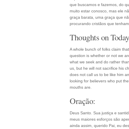
que buscamos e fazemos, do qu
muito estar conosco, mas ele nã
graça barata, uma graça que nã
procurando cristãos que tenham
Thoughts on Today'
A whole bunch of folks claim that 
question is whether or not we a
what we seek and do rather than
us, but he will not sacrifice his
does not call us to be like him a
looking for believers who put the
mouths are.
Oração:
Deus Santo. Sua justiça e santi
meus maiores esforços são apena
ainda assim, querido Pai, eu d