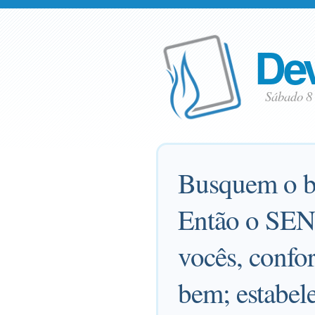
Dev
Sábado 8
Busquem o be
Então o SENH
vocês, conf
bem; estabele