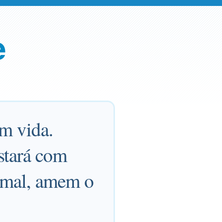
e
m vida.
stará com
 mal, amem o