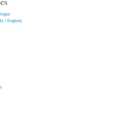
es
língüe:
s / English)
ال