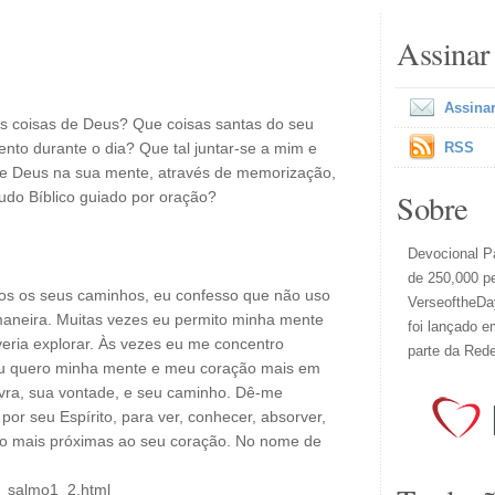
Assinar
Assinar
as coisas de Deus? Que coisas santas do seu
to durante o dia? Que tal juntar-se a mim e
RSS
 de Deus na sua mente, através de memorização,
Sobre
udo Bíblico guiado por oração?
Devocional Pa
de 250,000 p
dos os seus caminhos, eu confesso que não uso
VerseoftheDay
neira. Muitas vezes eu permito minha mente
foi lançado e
eria explorar. Às vezes eu me concentro
parte da Red
 Eu quero minha mente e meu coração mais em
avra, sua vontade, e seu caminho. Dê-me
por seu Espírito, para ver, conhecer, absorver,
ão mais próximas ao seu coração. No nome de
il_salmo1_2.html