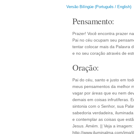
Versão Bilíngüe (Português / English)
Pensamento:
Prazer! Você encontra prazer n
Pai no céu ocupam seu pensamen
tentar colocar mais da Palavra
e no seu coração através de est
Oração:
Pai do céu, santo e justo em to
meus pensamentos da melhor ma
vagar por áreas que eu nem dev
demais em coisas infrutíferas.
sintonia com o Senhor, sua Pal
sabedoria verdadeira, iluminada 
e contemplar as coisas que est
Jesus. Amém. || Veja a imagem:
http://www.iluminalma.com/img/