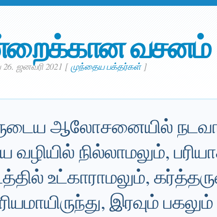
்றைக்கான வசனம்
் 26. ஜனவரி 2021
[
முந்தைய பக்தர்கள்
]
்கருடைய ஆலோசனையில் நடவா
வழியில் நில்லாமலும், பரியா
டத்தில் உட்காராமலும், கர்த்த
ிரியமாயிருந்து, இரவும் பகல