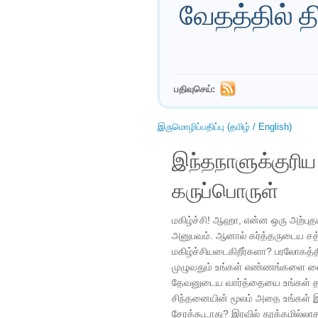
வேதத்தில் 
பதிவுசெய்:
இருமொழிப்பதிப்பு (தமிழ் / English)
இந்தநாளுக்குரி
கருப்பொருள்
மகிழ்ச்சி! ஆஹா, என்ன ஒரு அற்புத
அனுபவம். ஆனால் கர்த்தருடைய சத்திய
மகிழ்ச்சியடைகிறீர்களா? பரலோகத்
முழுவதும் உங்கள் எண்ணங்களை வை
தேவனுடைய வார்த்தையை உங்கள் தலை
சிந்தனையின் மூலம் அதை உங்கள் இ
சேரக்கூடாது? இரவில் தூக்கமில்லா