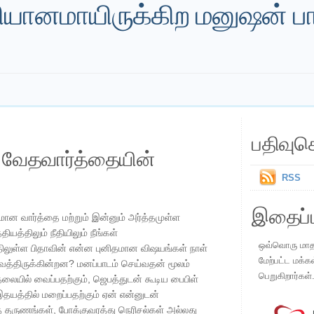
தியானமாயிருக்கிற மனுஷன் ப
பதிவுச
ய வேதவார்த்தையின்
RSS
இதைப்ப
மான வார்த்தை மற்றும் இன்னும் அர்த்தமுள்ள
த்திலும் நீதியிலும் நீங்கள்
ஒவ்வொரு மாதமு
திலுள்ள பிதாவின் என்ன புனிதமான விஷயங்கள் நாள்
மேற்பட்ட மக்க
த்திருக்கின்றன? மனப்பாடம் செய்வதன் மூலம்
பெறுகிறார்கள்
யில் வைப்பதற்கும், ஜெபத்துடன் கூடிய பைபிள்
தயத்தில் மறைப்பதற்கும் ஏன் என்னுடன்
த தருணங்கள், போக்குவரத்து நெரிசல்கள் அல்லது