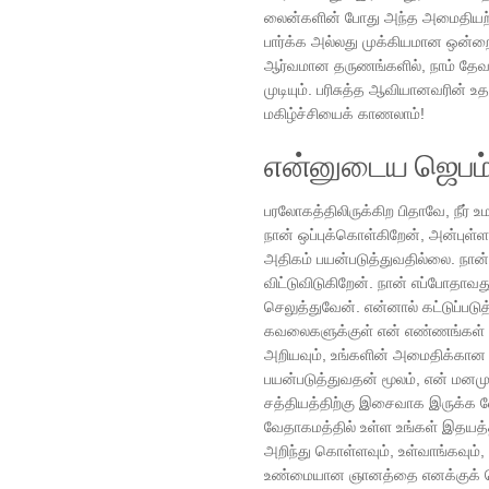
லைன்களின் போது அந்த அமைதியற்ற 
பார்க்க அல்லது முக்கியமான ஒன்ற
ஆர்வமான தருணங்களில், நாம் தேவ
முடியும். பரிசுத்த ஆவியானவரின் 
மகிழ்ச்சியைக் காணலாம்!
என்னுடைய ஜெபம
பரலோகத்திலிருக்கிற பிதாவே, நீர் உம
நான் ஒப்புக்கொள்கிறேன், அன்புள
அதிகம் பயன்படுத்துவதில்லை. நான
விட்டுவிடுகிறேன். நான் எப்போதா
செலுத்துவேன். என்னால் கட்டுப்ப
கவலைகளுக்குள் என் எண்ணங்கள் ச
அறியவும், உங்களின் அமைதிக்கான 
பயன்படுத்துவதன் மூலம், என் மனம
சத்தியத்திற்கு இசைவாக இருக்க வேண
வேதாகமத்தில் உள்ள உங்கள் இதயத்த
அறிந்து கொள்ளவும், உள்வாங்கவும், ச
உண்மையான ஞானத்தை எனக்குக் கொ