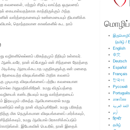
கவலைகள், மற்றும் சிறப்பு வாய்ந்த ஒருவரைப்
ைக் கையாள்வதற்காக காத்திருக்கும் அந்த
னின் வார்த்தைகளையும் உண்மையையும் தியானிக்க
மொழிப்ப
உதவியால், தொந்தரவான காலங்களில் கூட நாம்
இருமொழிப்ப
்
(தமிழ் / E
English
中文
து வழிகளிலெல்லாம் பரிசுத்தமும் நீதியும் உள்ளவர்.
Deutsch
்ள ஆண்டவரே, நான் எப்போதும் என் சிந்தனை நேரத்தை
Español
் அடிக்கடி ஆராயக்கூடாத பகுதிகளுக்கு என் மனதை
Français
வது தேவையற்ற விஷயங்களில் அதிக கவனம்
한국어
டுத்த முடியாத விஷயங்களைப் பற்றிய கவலையான
Русский
ெல்ல அனுமதிக்கிறேன். உமது விருப்பத்தை
Português
வழியைக் கண்டறியவும் உமது வார்த்தையைப்
ภาษาไทย
ும் இதயமும் பரிசுத்த ஆவியானவரால் உமது
اللغة العربية
்டும் என்று நான் விரும்புகிறேன். உமது பரிசுத்த
اُردو
ிற்கு மிக நெருக்கமான விஷயங்களைப் பார்க்கவும்,
हिन्दी
ிந்திக்கவும், உமது ஆவியால் பிரகாசிக்கப்படும்
தமிழ்
டுங்கள். இயேசுவின் பெயரில், நான் இதைக்