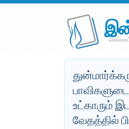
இன
செவ்வாய
துன்மார்க
பாவிகளுடைய 
உட்காரும் இ
வேதத்தில் ப