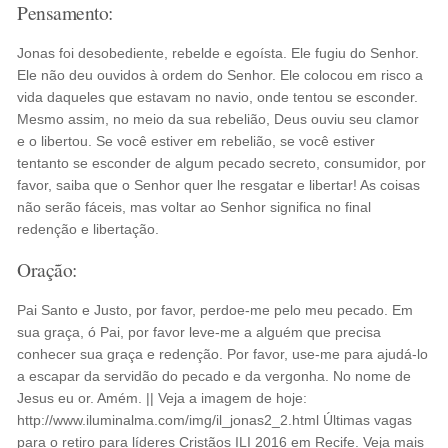
Pensamento:
Jonas foi desobediente, rebelde e egoísta. Ele fugiu do Senhor.
Ele não deu ouvidos à ordem do Senhor. Ele colocou em risco a
vida daqueles que estavam no navio, onde tentou se esconder.
Mesmo assim, no meio da sua rebelião, Deus ouviu seu clamor
e o libertou. Se você estiver em rebelião, se você estiver
tentanto se esconder de algum pecado secreto, consumidor, por
favor, saiba que o Senhor quer lhe resgatar e libertar! As coisas
não serão fáceis, mas voltar ao Senhor significa no final
redenção e libertação.
Oração:
Pai Santo e Justo, por favor, perdoe-me pelo meu pecado. Em
sua graça, ó Pai, por favor leve-me a alguém que precisa
conhecer sua graça e redenção. Por favor, use-me para ajudá-lo
a escapar da servidão do pecado e da vergonha. No nome de
Jesus eu or. Amém. || Veja a imagem de hoje:
http://www.iluminalma.com/img/il_jonas2_2.html Últimas vagas
para o retiro para líderes Cristãos ILI 2016 em Recife. Veja mais