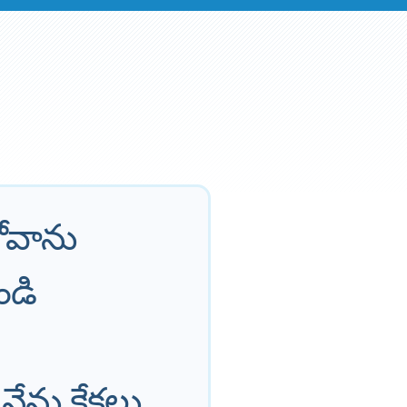
ోవాను
ండి
నేను కేకలు