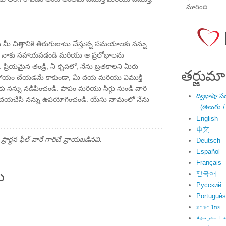
మారింది.
ు మీ చిత్తానికి తిరుగుబాటు చేస్తున్న సమయాలకు నన్ను
నికి నాకు సహాయపడండి మరియు ఆ ప్రలోభాలను
. ప్రియమైన తండ్రీ, నీ కృపలో, నేను బ్రతకాలని మీరు
తర్జుమా
ు సహాయం చేయడమే కాకుండా, మీ దయ మరియు విముక్తి
కు నన్ను నడిపించండి. పాపం మరియు సిగ్గు నుండి వారి
ద్విభాషా స
కి దయచేసి నన్ను ఉపయోగించండి. యేసు నామంలో నేను
(తెలుగు /
English
中文
్థన ఫీల్ వారే గారిచే వ్రాయబడినవి.
Deutsch
Español
Français
ు
한국어
Русский
Português
ภาษาไทย
 العربية