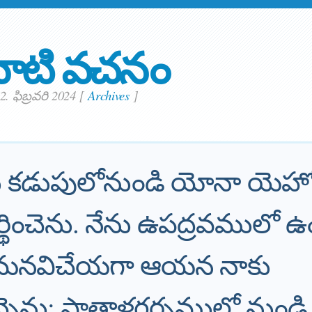
ాటి వచనం
 2. ఫిబ్రవరి 2024
[
Archives
]
ు కడుపులోనుండి యోనా యెహ
ర్థించెను. నేను ఉపద్రవములో ఉ
మనవిచేయగా ఆయన నాకు
ిచ్చెను; పాతాళగర్భములో నుండి 