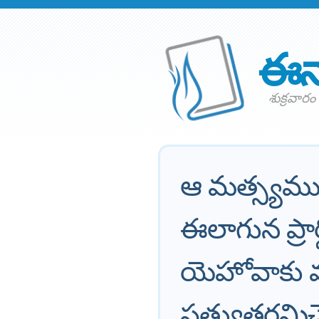
ఈన
శుక్రవారం
ఆ మత్స్యమ
ఈలాగున ప్రా
యెహోవాకు 
ప్రత్యుత్తరమ