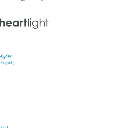
ంస్కరణ:
 English)
اللغة