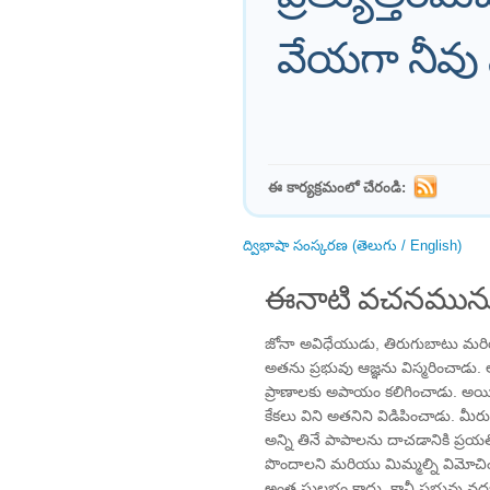
వేయగా నీవు న
ఈ కార్యక్రమంలో చేరండి:
ద్విభాషా సంస్కరణ (తెలుగు / English)
ఈనాటి వచనమును
జోనా అవిధేయుడు, తిరుగుబాటు మరియ
అతను ప్రభువు ఆజ్ఞను విస్మరించాడు.
ప్రాణాలకు అపాయం కలిగించాడు. అయి
కేకలు విని అతనిని విడిపించాడు. మీ
అన్ని తినే పాపాలను దాచడానికి ప్రయ
పొందాలని మరియు మిమ్మల్ని విమోచిం
అంత సులభం కాదు, కానీ ప్రభువు వద్ద