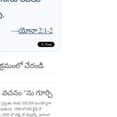
ు.
—
యోనా 2:1-2
క్రమంలో చేరండి
 వచనం "ను గూర్చి
్రస్తుతం నెలకు 250,000 మందికి పైగా
తుంది. 1998 లో బెన్ స్టీడ్ చే
 2000 లో హార్ట్లైట్ నెట్వర్క్లో భాగంగా