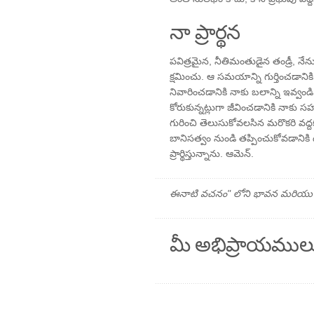
నా ప్రార్థన
పవిత్రమైన, నీతిమంతుడైన తండ్రీ, నేన
క్షమించు. ఆ సమయాన్ని గుర్తించడా
నివారించడానికి నాకు బలాన్ని ఇవ్వండి
కోరుకున్నట్లుగా జీవించడానికి నాక
గురించి తెలుసుకోవలసిన మరొకరి వద్ద
బానిసత్వం నుండి తప్పించుకోవడాని
ప్రార్థిస్తున్నాను. ఆమెన్.
ఈనాటి వచనం" లోని భావన మరియు ప్రార
మీ అభిప్రాయముల