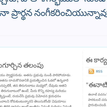
ా ప్రార్థన నంగీకరించియున్నావ
ఈ కార్య
గూర్చిన తలంపు
RSS
ు స్వార్థపరుడు. అతను ప్రభువు నుండి పారిపోయాడు.
 అతను దాచుకొనడానికి ప్రయత్నించిన ఓడలో ఉన్నవారి
"ఈనాటి
నప్పటికీ, తన తిరుగుబాటు మధ్యలో, దేవుడు అతని
రు తిరుగుబాటులో ఉంటే, మీరు కొన్ని రహస్య మరియు
ఈనాటి వచనం" ప
త్నిస్తుంటే, దయచేసి ప్రభువు విమోచన క్రయధనం
పాఠకులచే చదువు
చాలని కోరుకుంటున్నారని తెలుసుకోండి! విషయాలు
ప్రారంభించబడి ,
కు తిరిగి రావడం అంటే అంతిమ విముక్తి మరియు విముక్తి.