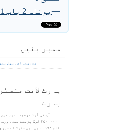
—
یوناہ 2 باب 1 تا 2 آیت
ممبر بنیں
بذریعہ ای۔میل ممب
ہارٹ لائٹ منسٹر
بارے
آج کی آیت موجودہ دور میں 
۲۵۰،۰۰۰ لوگ پڑھتے ہیں۔ ور