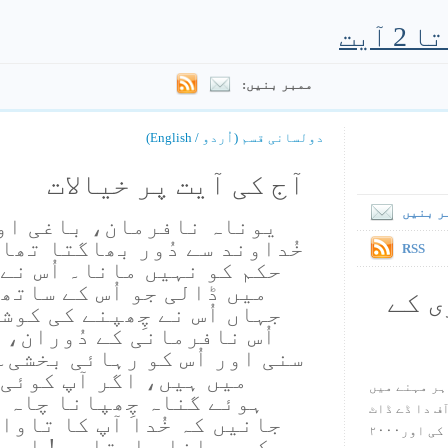
ممبر بنیں:
دولسانی قسم (اُردو / English)
آج کی آیت پر خیالات
ر بنیں
یوناہ نافرمان، باغی او
خُداوند سے دُور بھاگتا تھا۔
RSS
حکم کو نہیں مانا۔ اُس نے 
میں ڈالی جو اُس کے ساتھ
ی کے
جہاں اُس نے چِھپنے کی کوش
اُس نافرمانی کے دُوران، خُ
سنی اور اُس کو رہائی بخشی۔
میں ہیں، اگر آپ کوئی 
ہر مہنے میں
ہوئے گناہ چِھپانا چاہ 
س آف دا ڈے ڈاٹ
جانیں کہ خُدا آپ کا تاوا
کام ۱۹۹۸ میں بین سٹیڈ نے شروع کی اور۲۰۰۰
کو بچانا چاہتا ہے! اِس س