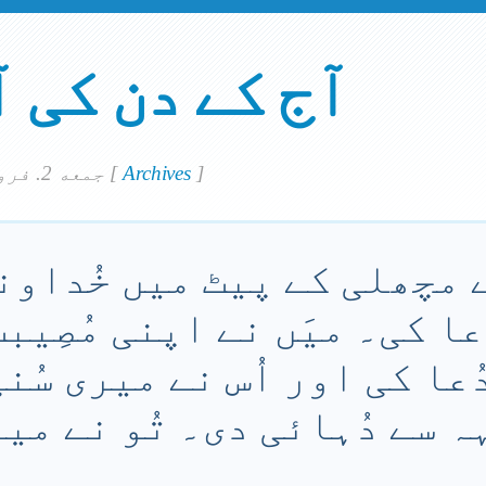
آج کے دن کی 
]
Archives
[
جمعه 2. فروري 2024
 مچھلی کے پیٹ میں خُداون
ُعا کی۔ میَں نے اپنی مُصِیب
ُعا کی اور اُس نے میری سُنی
ہ سے دُہائی دی۔ تُو نے می