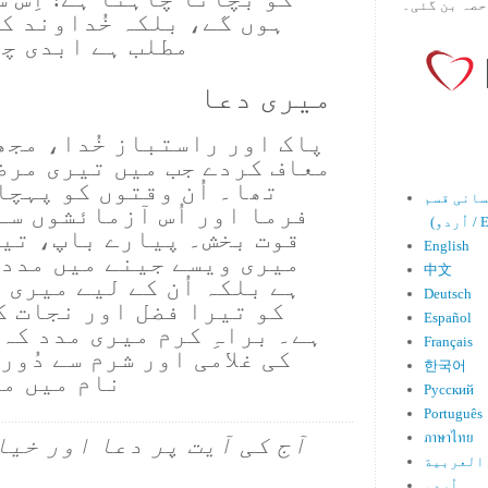
حصہ بن گئی۔
ہوں گے، بلکہ خُداوند ک
مطلب ہے ابدی چھ
میری دعا
پاک اور راستباز خُدا، مجھ
معاف کردے جب میں تیری مرض
تھا۔ اُن وقتوں کو پہچا
فرما اور اُس آزمائشوں سے
Engl)
قوت بخش۔ پیارے باپ، تیر
English
میری ویسے جینے میں مدد 
中文
ہے بلکہ اُن کے لیے میری
Deutsch
کو تیرا فضل اور نجات ک
Español
ہے۔ براہِ کرم میری مدد کہ 
Français
کی غلامی اور شرم سے دُور
한국어
نام میں م
Русский
Português
ภาษาไทย
آج کی آیت پر دعا اور خیا
العربية
اُردو