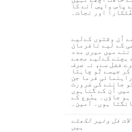
ے پاس واپس آنے کا
ُٹکارا اور نجات۔
ے اُن وقتوں کےلیے
ی کے لیے نافرمان
ننے میں میری مدد
 بچنے کےلیے مجھے
ے فضل سے، نہ صرف
کر جیسے تُو چاہتا
 راہنمائی فرما جن
و جاننے کی ضرورت
میں اُن کے گناہوں
 ہو جاؤں۔ یسُوع کے
انگتا ہوں۔ آمین۔
لات فل وئیر لکھتے
ہیں