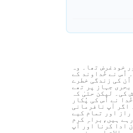
ر خودغرض تھا۔ وہ
 اُس نے خُداوند کے
اُن کی زندگی خطرے
 بحری جہاز پر تھے
ش کی۔ لیکن حتیٰ کہ
دا نے اُس کی پُکار
 اگر آپ نافرمانی
راز اور تمام کیے
رہے ہیں،براہِ کرم
ن ادا کرنا اور آپ
ے حالات اچھے نہیں