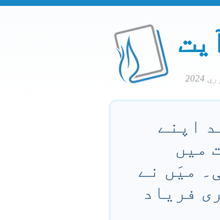
آیت
د اپنے
ت میں
۔ میَں نے
ری فریاد