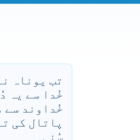
تب یوناہ نے
خُدا سے یہ د
خُداوند سے د
پاتال کی تہ
سُنی۔