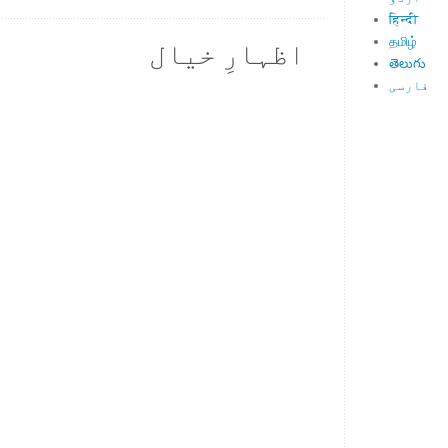
हिन्दी
தமிழ்
اظہارِ خیال
తెలుగు
فارسی