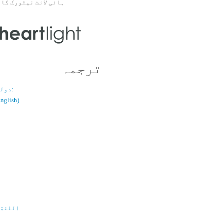
ہائی لائٹ نیٹورک کا 
ترجمہ
دولسانی قسم:
(اُردو / ish
اللغة 