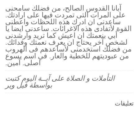
آبانا القدوس الصالح، من فضلك سامحنى
على المرات التى تمردت فيها على ارادتك.
ساعدنى ان ادرك هذه اللحظات واعطنى
القوة لأتفادى هذه الاغرائات. ساعدنى ايضا يا
أبي بنعمتك ان اعيش كما تريد وارشدنى
لشخص آخر يحتاج ان يعرف نعمتك وفدائك.
من فضلك استخدمنى لأساعدهم فى الهروب
من عبوديتهم للخطية والعار. في اسم يسوع
اصلى. آمين.
التأملات و الصلاة على آيــة اليوم كتبت
بواسطة فيل وير
تعليقات