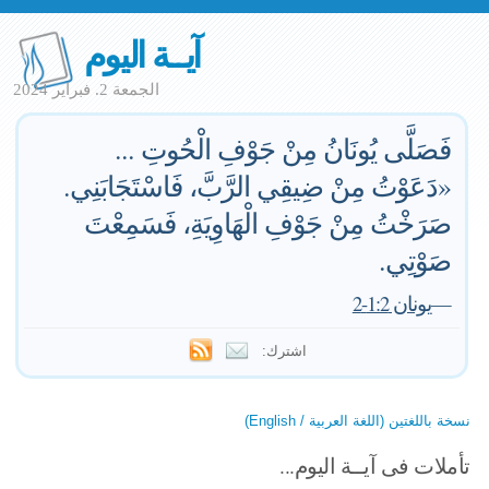
آيــة اليوم
الجمعة 2. فبراير 2024
فَصَلَّى يُونَانُ مِنْ جَوْفِ الْحُوتِ ...
«دَعَوْتُ مِنْ ضِيقِي الرَّبَّ، فَاسْتَجَابَنِي.
صَرَخْتُ مِنْ جَوْفِ الْهَاوِيَةِ، فَسَمِعْتَ
صَوْتِي.
—
يونان 1:2-2
اشترك:
نسخة باللغتين (اللغة العربية / English)
تأملات فى آيــة اليوم...