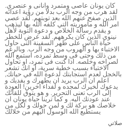
كان يونان عاصى ومتمرد وانانى و عنصري.
لقد هرب من وجه الرب بدلا من رؤية اعدائه
الذين صفح عنهم الله بعد توبتهم. لقد عصي
امر الله و مأموريته التي كلفه الله بها ليذهب
و يقدم رسالة الخلاص و دعوة التوبة لأهل
نينوي الذين كان يكرههم. لقد عرض للخطر
حياة الناس على ظهر السفينة التى حاول
الاختباء بها و الهروب من وجه الرب. وبالرغم
من ذلك وحتى فى وسط تمرده، استمع الله
لصراخه وخلصه. اذا كنت فى تمرد، او تحاول
الاختباء بسبب خطية سرية، أو انك تشعر
بالخجل لعدم استجابتك لدعوة الله في حياتك,
اعلم ان الرب يريد ان يطهرك و يفديك و
يدعوك لخيرك لمجده و لفداء اخرين! العودة
إلى الرب تعنى التحرير. و هو يتوق للقائك
عند عودتك اليه. و كما ترينا حياة يونان ان
خلاصك هو بركة لك و لمن حولك و لكل من
يستطيع الله الوسول اليهم من خلالك
صلاتي