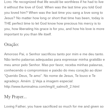
Lord
. He recognized that life would be worthless if he had to live
it without the love of God. When was the last time you told God
you loved him? When was the last time you sang a love song to
Jesus? No matter how long or short that time has been, today is
THE perfect time to let God know how precious his mercy is to
you, how liberating his grace is for you, and how his love is more
important to you than life itself.
Oração:
Amoroso Pai, o Senhor sacrificou tanto por mim e me deu tanto.
Não tenho palavras adequadas para expressar minha gratidão e
meu amor pelo Senhor. Mas por favor, receba minhas palavras,
conhecendo o compromisso e paixão do meu coração ao dizer
“Querido Deus, Te amo”. No nome de Jesus, Te louvo e Te
agradeço. Amém. || Veja a imagem especial:
http://www.iluminalma.com/img/il_salmo9_2.html
My Prayer...
Loving Father, you have sacrificed so much for me and given so