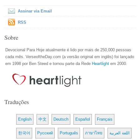
Assinar via Email
RSS
Sobre
Devocional Para Hoje atualmente é lido por mais de 250,000 pessoas
cada mês. VerseoftheDay.com (a versão original em inglês) foi lançado
em 1998 por Ben Steed e tornou parte da Rede
Heartlight
em 2000.
Traduções
English
中文
Deutsch
Español
Français
한국어
Русский
Português
ภาษาไทย
اللغة العربية