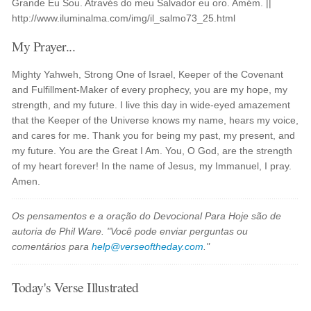
Grande Eu Sou. Através do meu Salvador eu oro. Amém. ||
http://www.iluminalma.com/img/il_salmo73_25.html
My Prayer...
Mighty Yahweh, Strong One of Israel, Keeper of the Covenant
and Fulfillment-Maker of every prophecy, you are my hope, my
strength, and my future. I live this day in wide-eyed amazement
that the Keeper of the Universe knows my name, hears my voice,
and cares for me. Thank you for being my past, my present, and
my future. You are the Great I Am. You, O God, are the strength
of my heart forever! In the name of Jesus, my Immanuel, I pray.
Amen.
Os pensamentos e a oração do Devocional Para Hoje são de
autoria de Phil Ware. "Você pode enviar perguntas ou
comentários para
help@verseoftheday.com
."
Today's Verse Illustrated