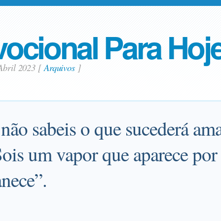
ocional Para Hoj
Abril 2023
[
Arquivos
]
 não sabeis o que sucederá am
Sois um vapor que aparece por
anece”.