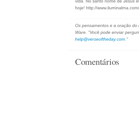
vida. No santo nome de Jesus e
hoje! http://www.iluminalma.com
Os pensamentos e a oração do D
Ware. "Você pode enviar pergun
help@verseoftheday.com
."
Comentários