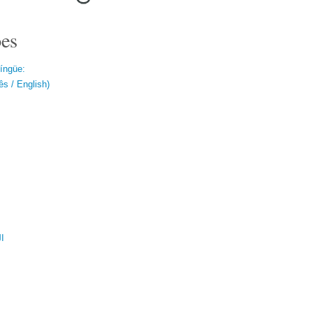
es
língüe:
s / English)
ال