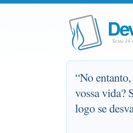
Dev
Sexta 14 
“No entanto,
vossa vida? 
logo se desv