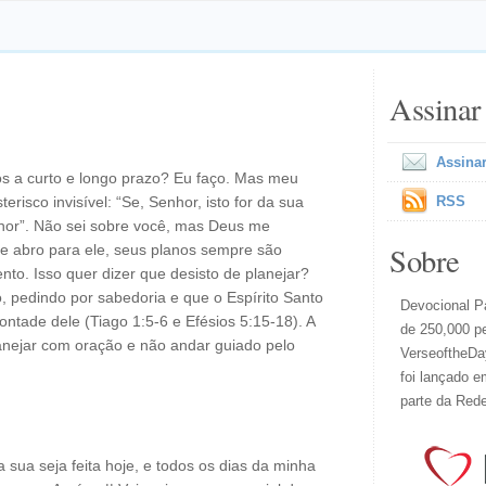
Assinar
Assinar
os a curto e longo prazo? Eu faço. Mas meu
isco invisível: “Se, Senhor, isto for da sua
RSS
hor”. Não sei sobre você, mas Deus me
Sobre
e abro para ele, seus planos sempre são
o. Isso quer dizer que desisto de planejar?
 pedindo por sabedoria e que o Espírito Santo
Devocional Pa
ontade dele (Tiago 1:5-6 e Efésios 5:15-18). A
de 250,000 p
anejar com oração e não andar guiado pelo
VerseoftheDay
foi lançado e
parte da Red
 sua seja feita hoje, e todos os dias da minha