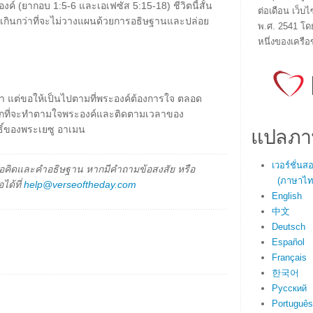
 (ยากอบ 1:5-6 และเอเฟซัส 5:15-18) ชีวิตนี้สั้น
ต่อเดือน เว็บไ
ญเกินกว่าที่จะไม่วางแผนด้วยการอธิษฐานและปล่อย
พ.ศ. 2541 โด
หนึ่งของเครือ
้า แต่ขอให้เป็นไปตามที่พระองค์ต้องการใจ ตลอด
อยากที่จะทำตามใจพระองค์และติดตามเวลาของ
แปลภา
ิ์ของพระเยซู อาเมน
เวอร์ชั่น
็นข้อคิดและคำอธิษฐาน หากมีคำถามข้อสงสัย หรือ
(ภาษาไทย
ได้ที่
help@verseoftheday.com
English
中文
Deutsch
Español
Français
한국어
Русский
Português