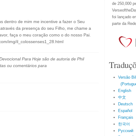
de 250,000 p
VerseoftheDay
foi lançado e
s dentro de mim me incentive a fazer o Seu
parte da Red
, através da presença do seu Filho, me chame a
 favor, faça o meu coração como o do nosso Pai.
.com/img/il_colossenses1_28.html
evocional Para Hoje são de autoria de Phil
Traduçõ
tas ou comentários para
Versão Bi
(Portuguê
English
中文
Deutsch
Español
Français
한국어
Русский