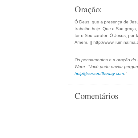
Oração:
Ó Deus, que a presença de Jesu
trabalho hoje. Que a Sua graça
ter o Seu caráter. Ó Jesus, por
Amém. || http://www.iluminalma
Os pensamentos e a oração do D
Ware. "Você pode enviar pergun
help@verseoftheday.com
."
Comentários