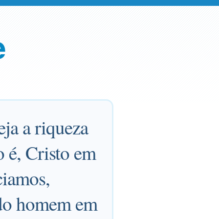
e
eja a riqueza
to é, Cristo em
ciamos,
todo homem em