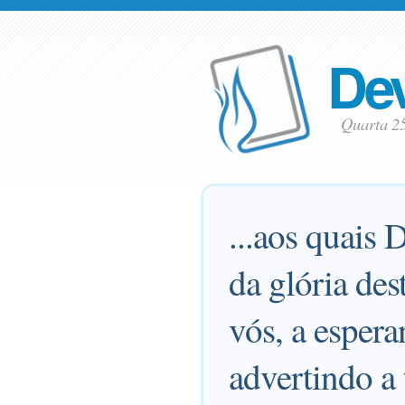
Dev
Quarta 2
...aos quais 
da glória des
vós, a espera
advertindo 