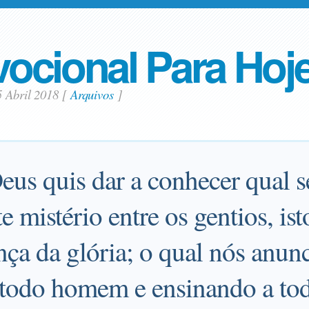
ocional Para Hoj
5 Abril 2018
[
Arquivos
]
Deus quis dar a conhecer qual s
te mistério entre os gentios, is
nça da glória; o qual nós anun
a todo homem e ensinando a 