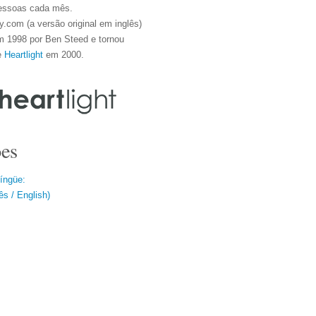
essoas cada mês.
.com (a versão original em inglês)
m 1998 por Ben Steed e tornou
e
Heartlight
em 2000.
es
língüe:
s / English)