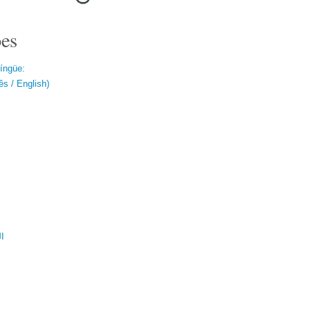
es
língüe:
s / English)
ال