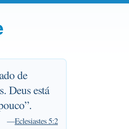
e
sado de
s. Deus está
 pouco”.
—
Eclesiastes 5:2