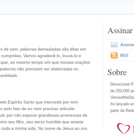
Assinar
Assinar
 de som, palavras demasiadas são ditas em
cumpridas. Vamos agradecê-lo, louvá-lo e
RSS
r que, ao mesmo tempo em que nossas orações
Sobre
 palavras não precisam ser elaboradas ou
antidade.
Devocional Pa
de 250,000 p
VerseoftheDay
elo Espírito Santo que intercede por mim
foi lançado e
 pelo fato de eu nem precisar articular
parte da Red
gado por não esperar grandiosas promessas de
mo seu filho, seu servo humilde que anseia
m toda a minha vida. No nome de Jesus eu oro.