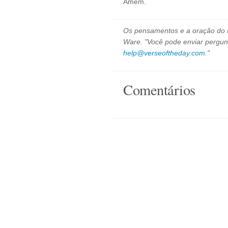
Amém.
Os pensamentos e a oração do D
Ware. "Você pode enviar pergun
help@verseoftheday.com
."
Comentários