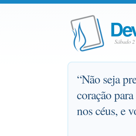
Dev
Sábado 2
“Não seja pr
coração para
nos céus, e v