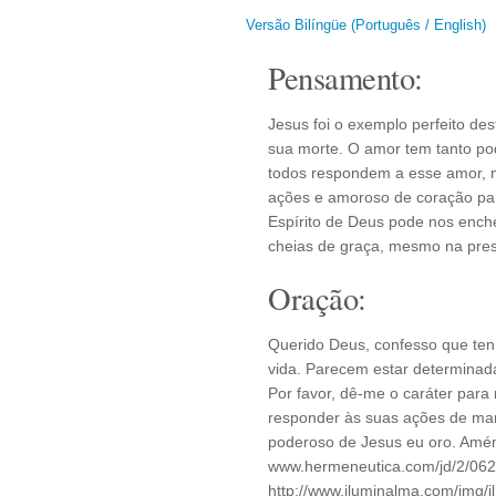
Versão Bilíngüe (Português / English)
Pensamento:
Jesus foi o exemplo perfeito de
sua morte. O amor tem tanto po
todos respondem a esse amor, 
ações e amoroso de coração par
Espírito de Deus pode nos enche
cheias de graça, mesmo na pre
Oração:
Querido Deus, confesso que te
vida. Parecem estar determinadas
Por favor, dê-me o caráter para 
responder às suas ações de man
poderoso de Jesus eu oro. Amém
www.hermeneutica.com/jd/2/062
http://www.iluminalma.com/img/i