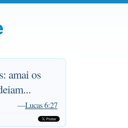
e
s: amai os
deiam...
—
Lucas 6:27