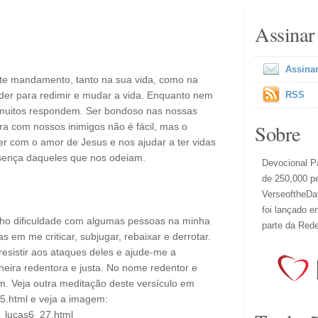
Assinar
Assinar
ste mandamento, tanto na sua vida, como na
der para redimir e mudar a vida. Enquanto nem
RSS
muitos respondem. Ser bondoso nas nossas
Sobre
a com nossos inimigos não é fácil, mas o
r com o amor de Jesus e nos ajudar a ter vidas
sença daqueles que nos odeiam.
Devocional Pa
de 250,000 p
VerseoftheDay
foi lançado e
nho dificuldade com algumas pessoas na minha
parte da Red
 em me criticar, subjugar, rebaixar e derrotar.
resistir aos ataques deles e ajude-me a
eira redentora e justa. No nome redentor e
. Veja outra meditação deste versículo em
5.html e veja a imagem:
l_lucas6_27.html