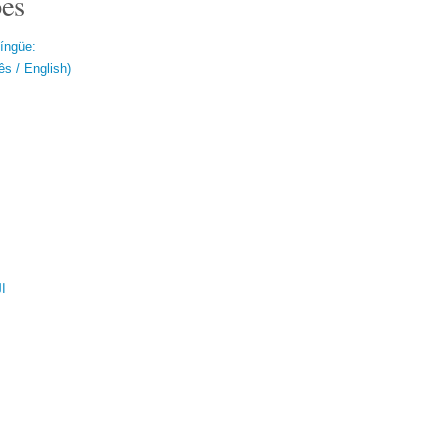
es
língüe:
s / English)
ال