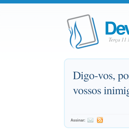
Dev
Terça 11
Digo-vos, po
vossos inimi
Assinar: