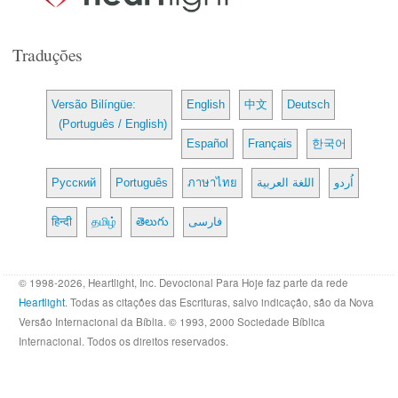
Traduções
Versão Bilíngüe:
English
中文
Deutsch
(Português / English)
Español
Français
한국어
Русский
Português
ภาษาไทย
اللغة العربية
اُردو
हिन्दी
தமிழ்
తెలుగు
فارسی
© 1998-2026, Heartlight, Inc. Devocional Para Hoje faz parte da rede
Heartlight
. Todas as citações das Escrituras, salvo indicação, são da Nova
Versão Internacional da Bíblia. © 1993, 2000 Sociedade Bíblica
Internacional. Todos os direitos reservados.