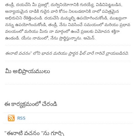
తండ్రీ, దయచేసి మీ ప్రజల్లో, దుర్వినియోగానికి గురయ్యే, విడిచిపెట్టబడిన,
అన్యాయమైన దాడికి గురైన వారి కోసం నిలబడటానికి నాలో పవిత్రమైన
అభిరుచిని రేకెత్తించండి. దయచేసి మమ్మల్ని ఉపయోగించుకోండి, ముఖ్యంగా
నన్ను ఉపయోగించుకోండి, తండ్రీ, నేను నివసించే సమయంలో మరియు ప్రభావ
వలయంలో మరియు మీరు నా మార్గంలో ఉంచే ప్రజలకు విమోచన శక్తిగా
ఉండండి. యేసు నామంలో, నేను ప్రార్థిస్తున్నాను. ఆమెన్.
ఈనాటి వచనం" లోని భావన మరియు ప్రార్థన ఫీల్ వారే గారిచే వ్రాయబడినవి.
మీ అభిప్రాయములు
ఈ కార్యక్రమంలో చేరండి
RSS
"ఈనాటి వచనం "ను గూర్చి