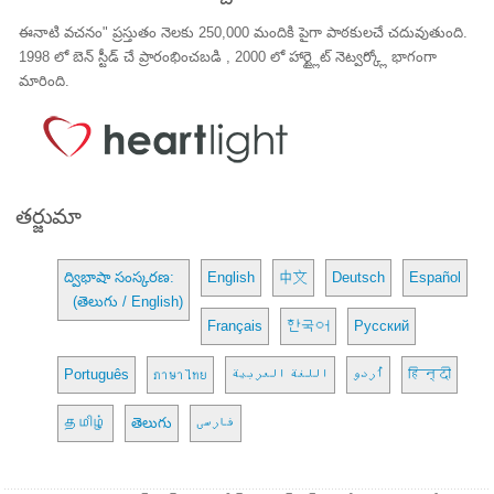
ఈనాటి వచనం" ప్రస్తుతం నెలకు 250,000 మందికి పైగా పాఠకులచే చదువుతుంది.
1998 లో బెన్ స్టీడ్ చే ప్రారంభించబడి , 2000 లో హార్ట్లైట్ నెట్వర్క్లో భాగంగా
మారింది.
తర్జుమా
ద్విభాషా సంస్కరణ:
English
中文
Deutsch
Español
(తెలుగు / English)
Français
한국어
Русский
Português
ภาษาไทย
اللغة العربية
اُردو
हिन्दी
தமிழ்
తెలుగు
فارسی