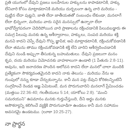
ప్రతి యుగంలో దేవుని ప్రజలు బలహీనుల హక్కులను కాపాడటానికి, హక్కు
లేనివారి కోసం మాట్లాడటానికి మరియు దుర్బలంగా ఉన్న వారి మరియు -
పుట్టిన లేదా పుట్టని, జాతి లేదా జాతీయతతో సంబంధం లేకుండా, మనలాగే
లేదా భిన్నంగా, మరియు వారు సరైన మనస్సులో ఉన్నారా లేదా
భావోద్వేగపరంగా చెదిరిపోయిన వారి ప్రాణాలను రక్షించడానికి పిలువబడ్డారు ఈ
సమగ్ర పిలుపు మనకు ఉన్న ఆశీర్వాదాలు, హక్కులు, సంపద మరియు శక్తి
మనవి కాదని చెప్పే దేవుని గొప్ప జ్ఞాపిక; అవి మాట్లాడటానికి, రక్షించుకోవడానికి
లేదా తమను తాము రక్షించుకోవడానికి శక్తి లేని వారిని ఆశీర్వదించడానికి
దేవుని నుండి అప్పుగా తీసుకున్న బహుమతులు. దేవుని ప్రజలుగా మనం
కృప, దయ మరియు విమోచనకు వాహకాలుగా ఉండాలి (1 పేతురు 2:8-11).
అవును, ఇది జనాదరణ పొందిన ఆలోచన కాదని లేదా మనలో చాలా మందికి
ప్రత్యేకంగా సౌకర్యవంతమైనది కాదని నాకు తెలుసు - మరియు నేను ఆ
గుంపులో నన్ను కూడా చేర్చుకున్నాను. కానీ మన పట్ల దేవుని కోరికలన్నింటినీ
సంగ్రహించే రెండవ ఆజ్ఞ ఏమిటంటే, మన పొరుగువారిని మనలాగే ప్రేమించడం
(మత్తయి 22:36-40; గలతీయులు 5:14; యాకోబు 2:8). "మంచి
సమరయుని" ఉపమానం మనకు గుర్తుచేస్తుంది, దీని అర్థం మనకు
అసౌకర్యాన్ని కలిగించే వ్యక్తికి పొరుగువాడిగా ఉండటం కానీ మన సహాయం
అవసరమై ఉండటము. (లూకా 10:25-27).
నా ప్రార్థన