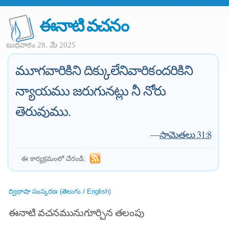
ఈనాటి వచనం
బుధవారం 28. మే 2025
మూగవారికిని దిక్కులేనివారికందరికిని
న్యాయము జరుగునట్లు నీ నోరు
తెరువుము.
—
సామెతలు 31:8
ఈ కార్యక్రమంలో చేరండి:
ద్విభాషా సంస్కరణ (తెలుగు / English)
ఈనాటి వచనమునుగూర్చిన తలంపు