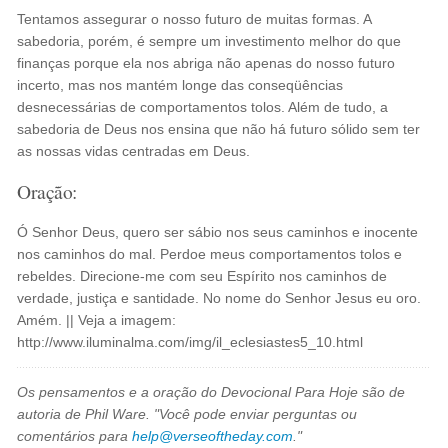
Tentamos assegurar o nosso futuro de muitas formas. A
sabedoria, porém, é sempre um investimento melhor do que
finanças porque ela nos abriga não apenas do nosso futuro
incerto, mas nos mantém longe das conseqüências
desnecessárias de comportamentos tolos. Além de tudo, a
sabedoria de Deus nos ensina que não há futuro sólido sem ter
as nossas vidas centradas em Deus.
Oração:
Ó Senhor Deus, quero ser sábio nos seus caminhos e inocente
nos caminhos do mal. Perdoe meus comportamentos tolos e
rebeldes. Direcione-me com seu Espírito nos caminhos de
verdade, justiça e santidade. No nome do Senhor Jesus eu oro.
Amém. || Veja a imagem:
http://www.iluminalma.com/img/il_eclesiastes5_10.html
Os pensamentos e a oração do Devocional Para Hoje são de
autoria de Phil Ware. "Você pode enviar perguntas ou
comentários para
help@verseoftheday.com
."