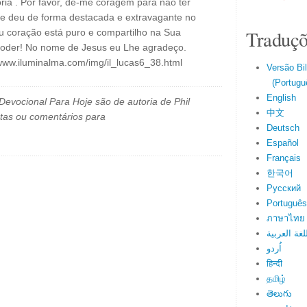
ória . Por favor, dê-me coragem para não ter
e deu de forma destacada e extravagante no
Traduçõ
u coração está puro e compartilho na Sua
poder! No nome de Jesus eu Lhe agradeço.
/www.iluminalma.com/img/il_lucas6_38.html
Versão Bi
(Portuguê
English
evocional Para Hoje são de autoria de Phil
中文
tas ou comentários para
Deutsch
Español
Français
한국어
Русский
Português
ภาษาไทย
اللغة العرب
اُردو
हिन्दी
தமிழ்
తెలుగు