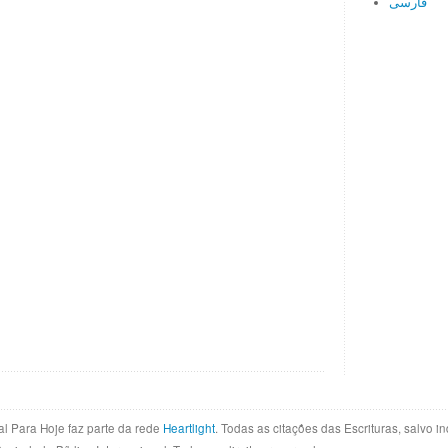
فارسی
al Para Hoje faz parte da rede
Heartlight
. Todas as citações das Escrituras, salvo 