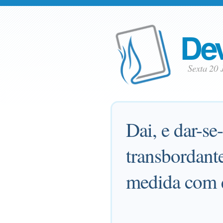
Dev
Sexta 20
Dai, e dar-se
transbordant
medida com 