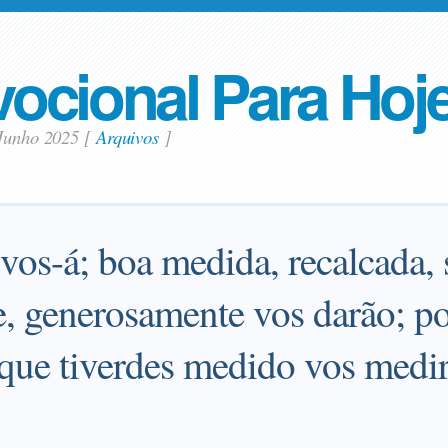
ocional Para Hoj
 Junho 2025
[
Arquivos
]
-vos-á; boa medida, recalcada,
e, generosamente vos darão; p
que tiverdes medido vos medi