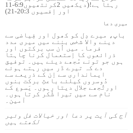
رہتا ہے!(دیکھیں 2کرنتھیوں6:9-11
اور اِفسیوں 20:3-21)
میری دعا
باپ، میرے دِل کو کھول اور فِیاضی سے
دینے والا شخص بننے میں میری مدد
فرما۔ میں اُن سب برکتوں اور
ذرائعوں کا اِستعمال کرنا چاہتا
ہوں جو تونے مُجھے دیئے ہیں۔ توفیق
دے کہ تیرے ڈر میں رہتے ہوئے
ایمانداری سے اِن کے ذریعے سے
دُوسروں کیلئے باعثِ برکت بنوں
اورتُجھے جلال دیتا رہوں۔ یَسوع کے
نام سے میں تیرا شُکر کرتا ہوں۔
آمین۔
آج کی آیت پر دعا اور خیالات فل وئیر
لکھتے ہیں