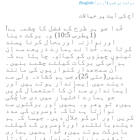
دولسانی قسم (اُردو / English)
آج کی آیت پر خیالات
خُدا جو ہر طرح کے فضل کا چشمہ ہے!
(1پطرس 10:5) وہ برکت دینا
اورنوازنہ اوربحال کرنا پسند
کرتا ہے۔ خُدا نے ہمارے ذریعے سے اِن
تینوں چیزوں کو کیا:وہ چاہتا ہے کہ
ہم اُس کی برکات کیلئے چشمے بنیں۔
اُن سمجھدار کنواریوں کی مانند
بنیں(متی 25)،جب ہم کشادہ دِلی سے
دینے میں اِیماندار ہوتے ہیں اور
اِیمانداری سے اُن کا استعمال کریں
جو ہمارے اختیار میں دی جاچُکی
ہیں، تو پھر وہ ہمیں اور برکتوں سے
نوازتا ہے تاکہ دُوسروں کی مدد
کریں اور اُس کو جلال دیں۔ جیسا کہ ہم
دیتے،بانٹتے، اوردُوسروں کے کیلئے
بابرکت ہوتے ہیں، خُدا ہمیں ہماری
توقع سے زیادہ مُسلسل فراہم کرتا