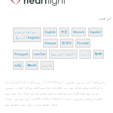
ترجمہ
Español
Deutsch
中文
English
دولسانی قسم:
(اُردو / English)
Français
한국어
Русский
हिन्दी
اُردو
اللغة العربية
ภาษาไทย
Português
فارسی
తెలుగు
தமிழ்
ہائی لائٹ آئی این سی۔ کاپی رائٹ ۱۹۹۸-۲۰۱۳ ۔ ورس آف دا ڈے ڈاٹ کام اب
ہائی لائٹ نیٹورک کا حصہ ہے۔ کلام کے تمام سوالات، جن کا اشارہ دوسری
صورت میں کیا گیا ہے، سب کچھ بائبل مقدس سے لیا گیا ہے، نیا بین
الاقوامی قسم۔ کاپی رائٹ ۱۹۷۳،۱۹۷۸،۱۹۸۴،۲۰۱۱، آئی این سی۔ تمام
جملہ حقوق پوری دنیا میں محفوظ ہیں