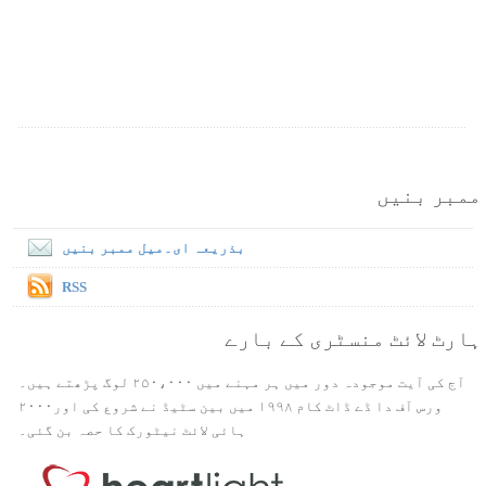
ممبر بنیں
بذریعہ ای۔میل ممبر بنیں
RSS
ہارٹ لائٹ منسٹری کے بارے
آج کی آیت موجودہ دور میں ہر مہنے میں ۲۵۰،۰۰۰ لوگ پڑھتے ہیں۔
ورس آف دا ڈے ڈاٹ کام ۱۹۹۸ میں بین سٹیڈ نے شروع کی اور۲۰۰۰
ہائی لائٹ نیٹورک کا حصہ بن گئی۔