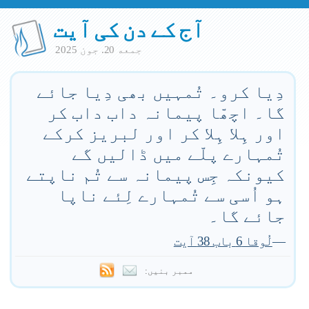
آج کے دن کی آیت
جمعه 20. جون 2025
دِیا کرو۔ تُمہیں بھی دِیا جائے
گا۔ اچھّا پیمانہ داب داب کر
اور ہِلا ہِلا کر اور لبریز کرکے
تُمہارے پلّے میں ڈالیں گے
کیونکہ جِس پیمانہ سے تُم ناپتے
ہو اُسی سے تُمہارے لِئے ناپا
جائے گا۔
—
لُوقا 6 باب 38 آیت
ممبر بنیں: