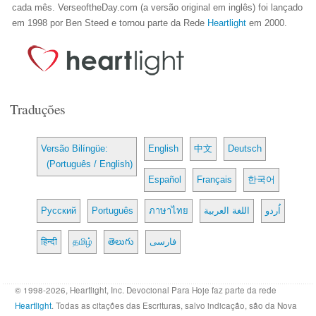
cada mês. VerseoftheDay.com (a versão original em inglês) foi lançado
em 1998 por Ben Steed e tornou parte da Rede
Heartlight
em 2000.
Traduções
Versão Bilíngüe:
English
中文
Deutsch
(Português / English)
Español
Français
한국어
Русский
Português
ภาษาไทย
اللغة العربية
اُردو
हिन्दी
தமிழ்
తెలుగు
فارسی
© 1998-2026, Heartlight, Inc. Devocional Para Hoje faz parte da rede
Heartlight
. Todas as citações das Escrituras, salvo indicação, são da Nova