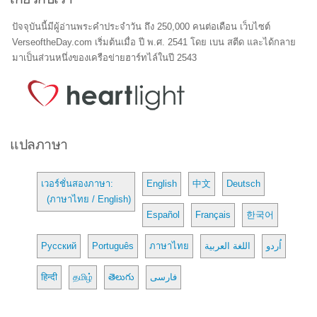
ปัจจุบันนี้มีผู้อ่านพระคำประจำวัน ถึง 250,000 คนต่อเดือน เว็บไซต์
VerseoftheDay.com เริ่มต้นเมื่อ ปี พ.ศ. 2541 โดย เบน สตีด และได้กลาย
มาเป็นส่วนหนึ่งของเครือข่ายฮาร์ทไล์ในปี 2543
แปลภาษา
เวอร์ชั่นสองภาษา:
English
中文
Deutsch
(ภาษาไทย / English)
Español
Français
한국어
Русский
Português
ภาษาไทย
اللغة العربية
اُردو
हिन्दी
தமிழ்
తెలుగు
فارسی