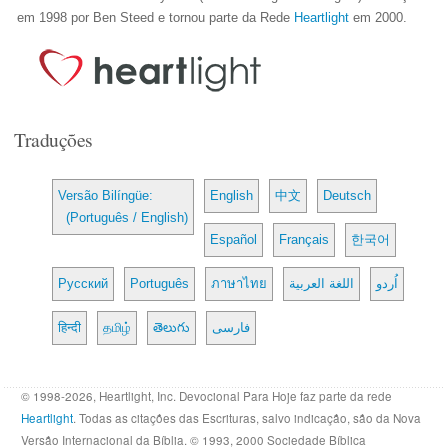
em 1998 por Ben Steed e tornou parte da Rede
Heartlight
em 2000.
Traduções
Versão Bilíngüe:
English
中文
Deutsch
(Português / English)
Español
Français
한국어
Русский
Português
ภาษาไทย
اللغة العربية
اُردو
हिन्दी
தமிழ்
తెలుగు
فارسی
© 1998-2026, Heartlight, Inc. Devocional Para Hoje faz parte da rede
Heartlight
. Todas as citações das Escrituras, salvo indicação, são da Nova
Versão Internacional da Bíblia. © 1993, 2000 Sociedade Bíblica