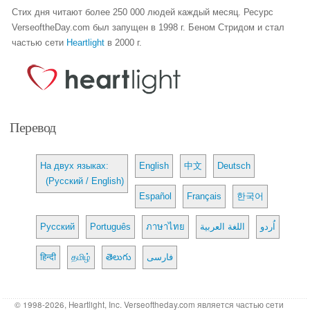
Стих дня читают более 250 000 людей каждый месяц. Ресурс
VerseoftheDay.com был запущен в 1998 г. Беном Стридом и стал
частью сети
Heartlight
в 2000 г.
Перевод
На двух языках:
English
中文
Deutsch
(Русский / English)
Español
Français
한국어
Русский
Português
ภาษาไทย
اللغة العربية
اُردو
हिन्दी
தமிழ்
తెలుగు
فارسی
© 1998-2026, Heartlight, Inc. Verseoftheday.com является частью сети