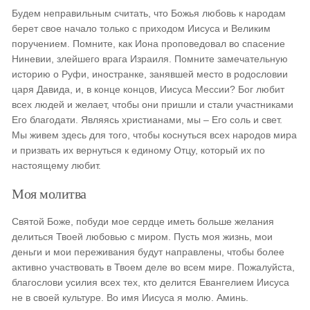
Будем неправильным считать, что Божья любовь к народам
берет свое начало только с приходом Иисуса и Великим
поручением. Помните, как Иона проповедовал во спасение
Ниневии, злейшего врага Израиля. Помните замечательную
историю о Руфи, иностранке, занявшей место в родословии
царя Давида, и, в конце концов, Иисуса Мессии? Бог любит
всех людей и желает, чтобы они пришли и стали участниками
Его благодати. Являясь христианами, мы – Его соль и свет.
Мы живем здесь для того, чтобы коснуться всех народов мира
и призвать их вернуться к единому Отцу, который их по
настоящему любит.
Моя молитва
Святой Боже, побуди мое сердце иметь больше желания
делиться Твоей любовью с миром. Пусть моя жизнь, мои
деньги и мои переживания будут направлены, чтобы более
активно участвовать в Твоем деле во всем мире. Пожалуйста,
благослови усилия всех тех, кто делится Евангелием Иисуса
не в своей культуре. Во имя Иисуса я молю. Аминь.