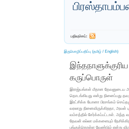
பிரஸ்தாபம்ப
பதிவுசெய்:
இருமொழிப்பதிப்பு (தமிழ் / English)
இந்தநாளுக்குரி
கருப்பொருள்
இராஜ்யங்கள் மீதான தேவனுடைய அன்
தொடங்கியது என்று நினைப்பது தவ
இரட்சிக்க யோனா பிரசங்கம் செய்த
வரலாறு நினைவிருக்கிறதா, அவள் ப
வம்சத்தில் சேர்க்கப்பட்டாள். அந்
தேவன் எல்லா மக்களையும் நேசிக்கி
பங்குக்கொள்ள வேண்டும் என்று விரும