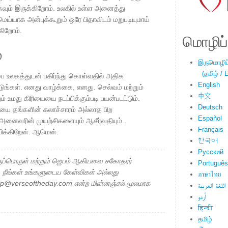
வும் இருக்கிறோம். உலகில் உள்ள அனைத்து
ய்யாக அன்புக்கூறும் ஒரே பிதாவிடம் மறுபடியுமாய்
கிறோம்.
மொழிப்ப
்
இருமொழிப்ப
(தமிழ் / E
பை உலகத்துடன் பகிர்ந்து கொள்வதில் அதிக
English
ங்கள். எனது வாழ்க்கை, எனது. செல்வம் மற்றும்
中文
உமது கிரியையை நடப்பிக்கும்படி பயன்படட்டும்.
Deutsch
ியை தங்களின் கலாச்சாரம் அல்லாத பிற
Español
் அனைவரின் முயற்சிகளையும் ஆசீர்வதியும் .
Français
ிக்கிறேன். ஆமென்.
한국어
Русский
ப்பொருள் மற்றும் ஜெபம் ஆகியவை சகோதரர்
Português
ு. நீங்கள் உங்களுடைய கேள்விகள் அல்லது
ภาษาไทย
elp@verseoftheday.com என்ற மின்னஞ்சல் மூலமாக
اللغة العربية
اُردو
हिन्दी
தமிழ்