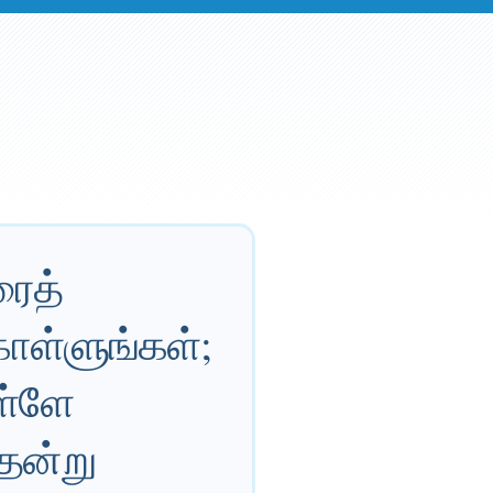
ரைத்
ொள்ளுங்கள்;
ள்ளே
ென்று