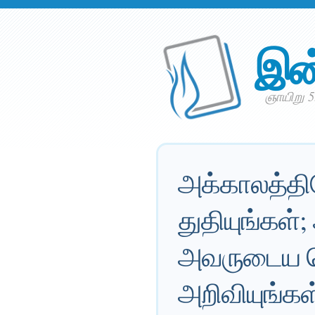
இன
ஞாயிறு 
அக்காலத்தில
துதியுங்கள
அவருடைய ச
அறிவியுங்க