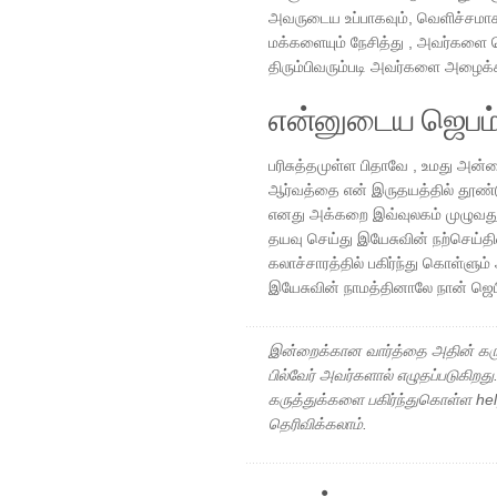
அவருடைய உப்பாகவும், வெளிச்சமாக
மக்களையும் நேசித்து , அவர்களை மெ
திரும்பிவரும்படி அவர்களை அழைக்
என்னுடைய ஜெபம
பரிசுத்தமுள்ள பிதாவே , உமது அன்
ஆர்வத்தை என் இருதயத்தில் தூண்டு
எனது அக்கறை இவ்வுலகம் முழுவதும் 
தயவு செய்து இயேசுவின் நற்செய்த
கலாச்சாரத்தில் பகிர்ந்து கொள்ளும
இயேசுவின் நாமத்தினாலே நான் ஜெப
இன்றைக்கான வார்த்தை அதின் கரு
பில்வேர் அவர்களால் எழுதப்படுகிறத
கருத்துக்களை பகிர்ந்துகொள்ள h
தெரிவிக்கலாம்.