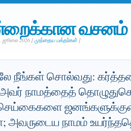
்றைக்கான வசனம்
5. ஜூலை 2026
[
முந்தைய பக்தர்கள்
]
ே நீங்கள் சொல்வது: கர்த்த
்; அவர் நாமத்தைத் தொழுதுக
ெய்கைகளை ஜனங்களுக்கு
ள்; அவருடைய நாமம் உயர்ந்தத