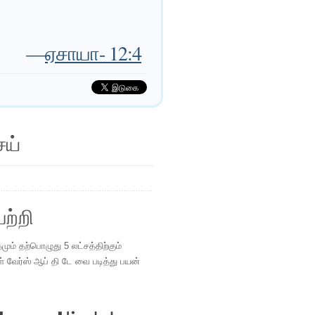
—
ஏசாயா- 12:4
ெய்
ற்றி
ம் தற்பொழுது 5 லட்சத்திற்கும்
ள் வேர்ஸ் ஆப் தி டே வை படித்து பயன்
.