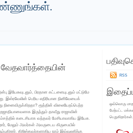
ண்ணுங்கள்.
பதிவுச
ய வேதவார்த்தையின்
RSS
இதைப்ப
பு இயேசுவுடனும், பிரதான கட்டளையுடனும் மட்டுமே
று. இஸ்ரவேலின் பெரிய எதிரியான நினிவேயைக்
ஒவ்வொரு மாதமு
து நினைவிருக்கிறதா? ரூத்தின் விலையேறப்பெற்ற
மேற்பட்ட மக்க
ுறஜாதியானவளாக இருந்தும் தாவீது ராஜாவின்
பெறுகிறார்கள்
த வம்சத்தில் கடைசியாக வந்தவர் மேசியாவாகிய இயேசு.
றார், மேலும் அவர்கள் அவருடைய கிருபையில்
்புகிறார். கிறிஸ்தவர்களாகிய நாம் இவ்வுலகிற்கு