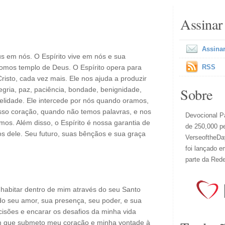
Assinar
Assinar
us em nós. O Espírito vive em nós e sua
somos templo de Deus. O Espírito opera para
RSS
isto, cada vez mais. Ele nos ajuda a produzir
Sobre
egria, paz, paciência, bondade, benignidade,
delidade. Ele intercede por nós quando oramos,
so coração, quando não temos palavras, e nos
Devocional Pa
s. Além disso, o Espírito é nossa garantia de
de 250,000 p
s dele. Seu futuro, suas bênçãos e sua graça
VerseoftheDay
foi lançado e
parte da Red
 habitar dentro de mim através do seu Santo
 do seu amor, sua presença, seu poder, e sua
cisões e encarar os desafios da minha vida
em que submeto meu coração e minha vontade à