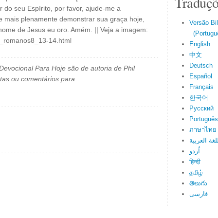
Traduçõ
 do seu Espírito, por favor, ajude-me a
 e mais plenamente demonstrar sua graça hoje,
Versão Bi
nome de Jesus eu oro. Amém. || Veja a imagem:
(Portuguê
il_romanos8_13-14.html
English
中文
Deutsch
evocional Para Hoje são de autoria de Phil
Español
tas ou comentários para
Français
한국어
Русский
Português
ภาษาไทย
لغة العربية
اُردو
हिन्दी
தமிழ்
తెలుగు
فارسی