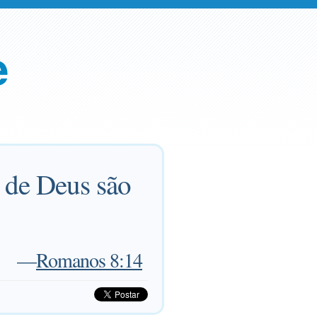
e
o de Deus são
—
Romanos 8:14