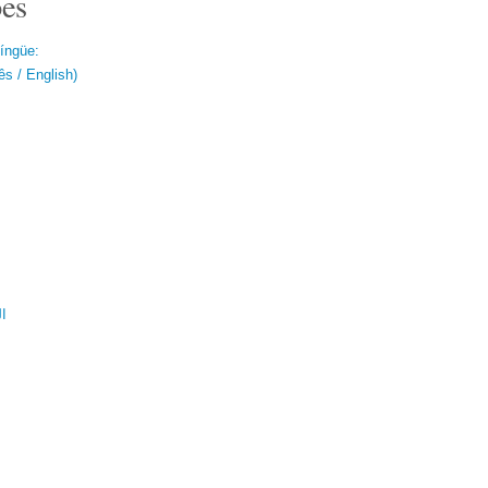
es
língüe:
s / English)
ال