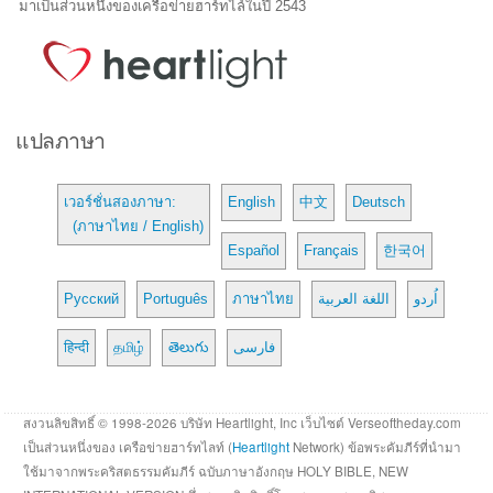
มาเป็นส่วนหนึ่งของเครือข่ายฮาร์ทไล์ในปี 2543
แปลภาษา
เวอร์ชั่นสองภาษา:
English
中文
Deutsch
(ภาษาไทย / English)
Español
Français
한국어
Русский
Português
ภาษาไทย
اللغة العربية
اُردو
हिन्दी
தமிழ்
తెలుగు
فارسی
สงวนลิขสิทธิ์ © 1998-2026 บริษัท Heartlight, Inc เว็บไซต์ Verseoftheday.com
เป็นส่วนหนึ่งของ เครือข่ายฮาร์ทไลท์ (
Heartlight
Network) ข้อพระคัมภีร์ที่นำมา
ใช้มาจากพระคริสตธรรมคัมภีร์ ฉบับภาษาอังกฤษ HOLY BIBLE, NEW