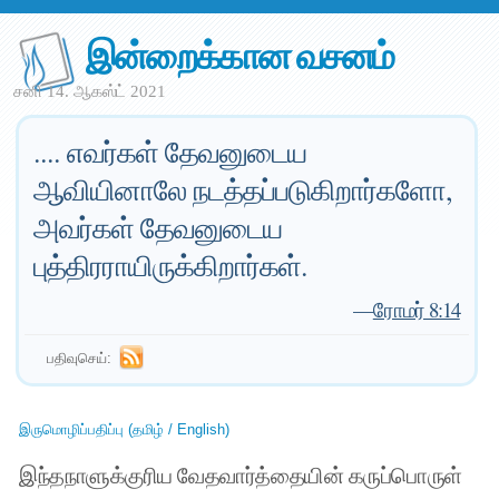
இன்றைக்கான வசனம்
சனி 14. ஆகஸ்ட் 2021
.... எவர்கள் தேவனுடைய
ஆவியினாலே நடத்தப்படுகிறார்களோ,
அவர்கள் தேவனுடைய
புத்திரராயிருக்கிறார்கள்.
—
ரோமர் 8:14
பதிவுசெய்:
இருமொழிப்பதிப்பு (தமிழ் / English)
இந்தநாளுக்குரிய வேதவார்த்தையின் கருப்பொருள்