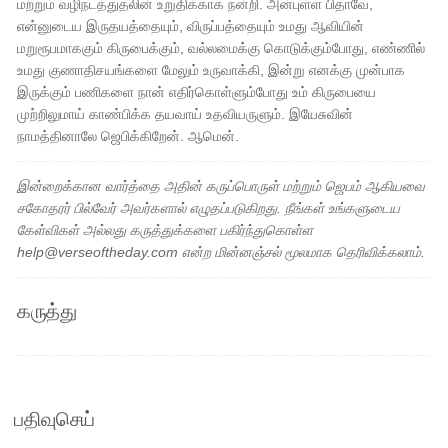
மற்றும் வழிநடத்துதலின் உறுதிக்காக நன்றி. அன்புள்ள பிதாவே,
என்னுடைய இருதயத்தையும், விருப்பத்தையும் உமது ஆவியின்
மறுரூபமாககும் கிருபைக்கும், வல்லமைக்கு கொடுக்கும்போது, எண்ணில்
உமது குணாதிசயங்களை மேலும் உருவாக்கி, இன்று எனக்கு முன்பாக
இருக்கும் பணிகளை நான் எதிர்கொள்ளும்போது உம் கிருபையை
முற்றிலுமாய் காண்பிக்க தயவாய் உதவியருளும். இயேசுவின்
நாமத்தினாலே ஜெபிக்கிறேன். ஆமென்.
இன்றைக்கான வார்த்தை அதின் கருப்பொருள் மற்றும் ஜெபம் ஆகியவை
சகோதரர் பில்வேர் அவர்களால் எழுதப்படுகிறது. நீங்கள் உங்களுடைய
கேள்விகள் அல்லது கருத்துக்களை பகிர்ந்துகொள்ள
help@verseoftheday.com என்ற மின்னஞ்சல் மூலமாக தெரிவிக்கலாம்.
கருத்து
பதிவுசெய்