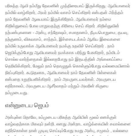
பரிசுத்த ஆவி நம்மீது தேவனின் முத்திரையாய் இருக்கிறது. ஆவியானவர்
நம்மில் வாழ்கிறார், அவர் நம்மில் வாசம் செய்கிறார் என்பதன் அர்த்தம்
நாம் தேவனின் ஆலயமாய் இருக்கிறோம். ஆவியானவர் நம்மை
கிறிஸ்துவைப் போல மாறுவதற்கு கிரியை செய் கிறார் .கிறிஸ்துவின்
நற்பண்புகளான - அன்பு, சந்தோஷம், சமாதானம், நீடியபொறுமை, தயவு,
நற்குணம், விசுவாசம், சாந்தம், இச்சையடக்கம் ஆகிய இவைகளை
நம்மில் உருவாக்க ஆவியானவர் நமக்கு உதவிச் செய்கிறார் . நாம்
ஜெபிக்கும்போது ஆவியானவர் நமக்காக பரிந்து பேசுகிறார், நம்மிடம்
சொல்ல வார்த்தைகள் இல்லாதபோது நம் இதயத்தின் அங்கலாய்ப்பை
தெரிவிக்கிறார், மேலும் நாம் தொழுதுக் கொள்ளும்போது வல்லமையினால்
நிரப்புகிறார். கூடுதலாக, ஆவியானவர் நாம் தேவனின் பிள்ளைகள்
என்பதை உறுதியளிக்கிறார் . நாம் அவருடையவர்கள். அவருடைய
எதிர்காலம், அவருடைய ஆசீர்வாதம் மற்றும் அவரின் கிருபை
நம்முடையது.
என்னுடைய ஜெபம்
அன்புள்ள பிதாவே, உம்முடைய பரிசுத்த ஆவியின் மூலம் எனக்குள்
வாழ்வதற்காக மிகவும் நன்றி. எனது அன்றாட வாழ்க்கையின் சவால்களை
எதிர்கொள்ள நான் முடிவு செய்யும்போது உமது அன்பு, சமூகம் , வல்லமை