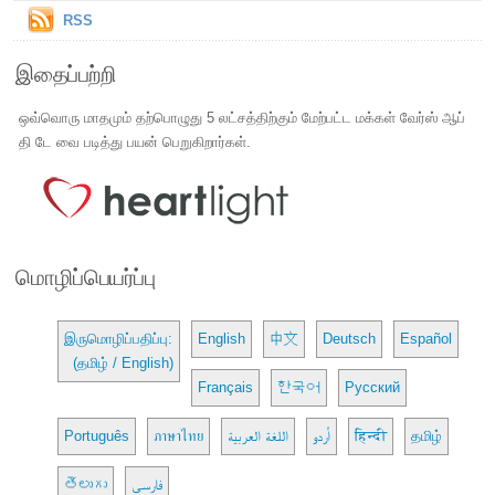
RSS
இதைப்பற்றி
ஒவ்வொரு மாதமும் தற்பொழுது 5 லட்சத்திற்கும் மேற்பட்ட மக்கள் வேர்ஸ் ஆப்
தி டே வை படித்து பயன் பெறுகிறார்கள்.
மொழிப்பெயர்ப்பு
இருமொழிப்பதிப்பு:
English
中文
Deutsch
Español
(தமிழ் / English)
Français
한국어
Русский
Português
ภาษาไทย
اللغة العربية
اُردو
हिन्दी
தமிழ்
తెలుగు
فارسی