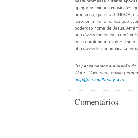
nesta promessa durante épocas 
apegar às minhas convicções qu
promessa, querido SENHOR, e e
fazer em mim, uma vez que tive
poderoso nome de Jesus. Amém. 
http://www.iluminalma.com/img/
mais aprofundado sobre Roman
http://www.hermeneutica.com/e
Os pensamentos e a oração do D
Ware. "Você pode enviar pergun
help@verseoftheday.com
."
Comentários