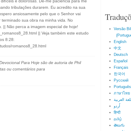
difíceis e dolorosas. Dê-me paciência para me
ando tribulações durarem. Eu acredito na sua
Traduçõ
spero ansiosamente pelo que o Senhor vai
r terminado sua obra na minha vida. No
|| Não perca a imagem especial de hoje!
Versão Bi
il_romanos8_28.html || Veja também este estudo
(Portuguê
os 8:28:
English
studos/romanos8_28.html
中文
Deutsch
Español
evocional Para Hoje são de autoria de Phil
Français
tas ou comentários para
한국어
Русский
Português
ภาษาไทย
لغة العربية
اُردو
हिन्दी
தமிழ்
తెలుగు