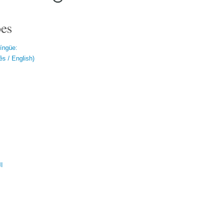
es
língüe:
s / English)
ال