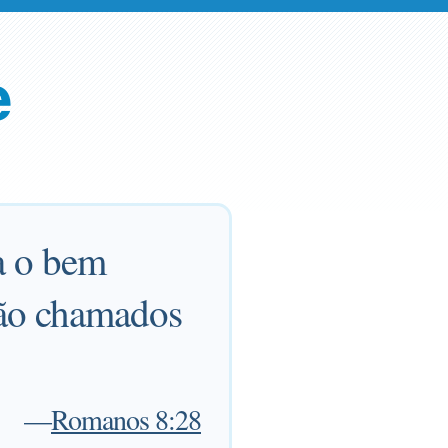
e
a o bem
são chamados
—
Romanos 8:28