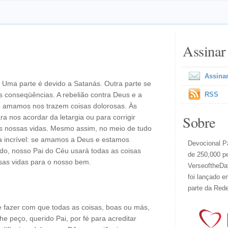
Assinar
Assinar
 Uma parte é devido a Satanás. Outra parte se
 conseqüências. A rebelião contra Deus e a
RSS
ue amamos nos trazem coisas dolorosas. Às
Sobre
ra nos acordar da letargia ou para corrigir
 nossas vidas. Mesmo assim, no meio de tudo
 incrível: se amamos a Deus e estamos
Devocional Pa
o, nosso Pai do Céu usará todas as coisas
de 250,000 p
sas vidas para o nosso bem.
VerseoftheDay
foi lançado e
parte da Red
e fazer com que todas as coisas, boas ou más,
 peço, querido Pai, por fé para acreditar