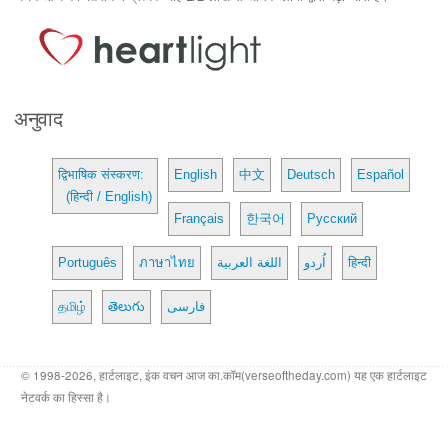
अनुवाद
द्विभाषिक संस्करण:
English
中文
Deutsch
Español
(हिन्दी / English)
Français
한국어
Русский
Português
ภาษาไทย
اللغة العربية
اُردو
हिन्दी
தமிழ்
తెలుగు
فارسی
© 1998-2026, हार्टलाइट, इंक वचन आज का.कॉम(verseoftheday.com) यह एक हार्टलाइट
नेटवर्क का हिस्सा है।