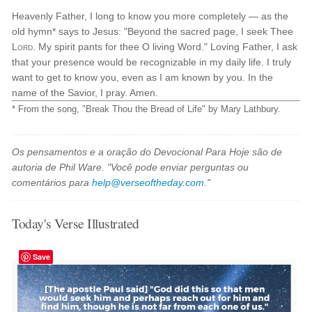
Heavenly Father, I long to know you more completely — as the
old hymn* says to Jesus: "Beyond the sacred page, I seek Thee
Lord
. My spirit pants for thee O living Word." Loving Father, I ask
that your presence would be recognizable in my daily life. I truly
want to get to know you, even as I am known by you. In the
name of the Savior, I pray. Amen.
* From the song, "Break Thou the Bread of Life" by Mary Lathbury.
Os pensamentos e a oração do Devocional Para Hoje são de
autoria de Phil Ware. "Você pode enviar perguntas ou
comentários para
help@verseoftheday.com
."
Today's Verse Illustrated
Save