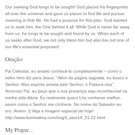
Our seeking God longs to be sought! God placed his fingerprints
all over the universe and gave us places to find life and pursue
meaning in that life. He had a purpose for this plan: God wanted
us to seek him, the One behind it all. While God is never far away
from us, he longs to be sought and found by us. When each of
us seeks after God, we not only bless him but also live out one of
our life's essential purposes!
Oração:
Pai Celestial, eu anseio conhecê-lo completamente – como o
velho hino diz para Jesus: “Além da página sagrada, eu busco o
Senhor. Meu espírito anseia pelo Senhor, ó Palavra viva”.
Amoroso Pai, eu peço que a sua presença seja reconhecível na
minha vida diária. Eu realmente quero Lhe conhecer melhor,
assim como o Senhor me conhece. No nome do Salvador eu
oro. Amém. || Veja a imagem especial de hoje!
http://www.iluminalma.com/img/il_atos14_21-22.html
My Prayer...