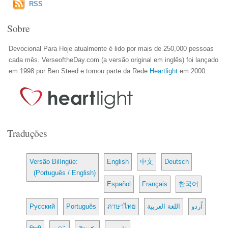
RSS
Sobre
Devocional Para Hoje atualmente é lido por mais de 250,000 pessoas
cada mês. VerseoftheDay.com (a versão original em inglês) foi lançado
em 1998 por Ben Steed e tornou parte da Rede
Heartlight
em 2000.
Traduções
Versão Bilíngüe:
English
中文
Deutsch
(Português / English)
Español
Français
한국어
Русский
Português
ภาษาไทย
اللغة العربية
اُردو