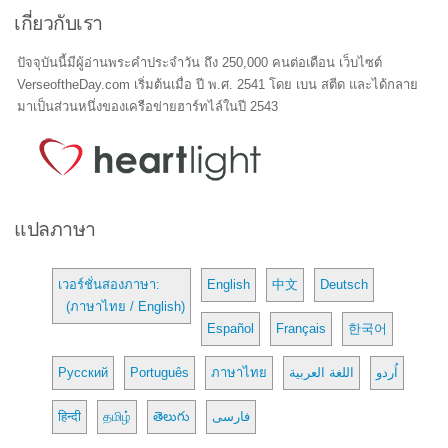
เกี่ยวกับเรา
ปัจจุบันนี้มีผู้อ่านพระคำประจำวัน ถึง 250,000 คนต่อเดือน เว็บไซต์
VerseoftheDay.com เริ่มต้นเมื่อ ปี พ.ศ. 2541 โดย เบน สตีด และได้กลาย
มาเป็นส่วนหนึ่งของเครือข่ายฮาร์ทไล์ในปี 2543
แปลภาษา
เวอร์ชั่นสองภาษา:
English
中文
Deutsch
(ภาษาไทย / English)
Español
Français
한국어
Русский
Português
ภาษาไทย
اللغة العربية
اُردو
हिन्दी
தமிழ்
తెలుగు
فارسی