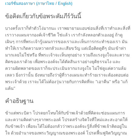
เวอร์ชั่นสองภาษา (ภาษาไทย / English)
ข้อคิดเกี่ยวกับข้อพระคัมภีร์วันนี้
บางครั้งเราก็ทำตัวโง่มากนะ เราพยายามแอบซ่อนสิ่งที่เราทำและสิ่งที่
เราวางแผนจากองค์เจ้าชีวิต ใช่แล้ว เรากำลังหลอกตัวเองอยู่ ถ้าดู
เผินๆ การที่พระเจ้ารู้แผนการของเราและเห็นการกระทำของเรา มัน
ทำให้เราเกิดความหวาดกลัวและเสียขวัญ แต่เมื่อคิดดูดีๆ มันเข้าท่า
มากเลยไม่ใช่หรือ ที่พระเจ้าจะเห็นทุกอย่าง รวมถึงแรงจูงใจและความ
คิดของเราด้วย เพื่อพระองค์จะได้ตัดสินเราอย่างยุติธรรมไง และ
ความผิดพลาดของเราก็จะประเมินจากแรงจูงใจ ไม่ใช่ดูแค่ความล้ม
เหลว ยิ่งกว่านั้น ยังหมายถึงว่าผู้ที่วางแผนจะทำร้ายเราจะต้องตอบต่อ
พระเจ้าด้วย เราจะได้ไม่ต้องวุ่นวายกับการคิดที่จะ "เอาคืน" หรือ "แก้
แค้น"
คำอธิษฐาน
ข้าแต่พระบิดา โปรดยกโทษให้กับข้าพเจ้าด้วยที่คิดจะซ่อนแผนการ
และความคิดต่างๆจากพระองค์ โปรดสร้างจิตใจที่ใหม่และสะอาดให้
กับข้าพเจ้า เพื่อจะได้ไม่ต้องกลัวว่าพระองค์จะรู้สิ่งที่ข้าพเจ้าคิดอยู่ใน
ใจ ด้วยอำนาจของพระวิญญาณของพระองค์ โปรดฟื้นฟูจิตวิญญาณ