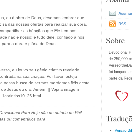
Assinar
us, ou à obra de Deus, devemos lembrar que
cisa das nossas ofertas para realizar sua obra.
RSS
compartilhar as bênçãos que Ele tem nos
Sobre
ade não é nosso; é tudo dele, confiado a nós
, para a obra e glória de Deus.
Devocional Pa
de 250,000 p
VerseoftheDay
erso, eu louvo seu gênio criativo revelado
foi lançado e
contrada na sua criação. Por favor, esteja
parte da Red
na nossa busca de sermos mordomos fiéis deste
 de Jesus eu oro. Amém. || Veja a imagem
l_1corintios10_26.html
evocional Para Hoje são de autoria de Phil
Traduçõ
tas ou comentários para
Versão Bi