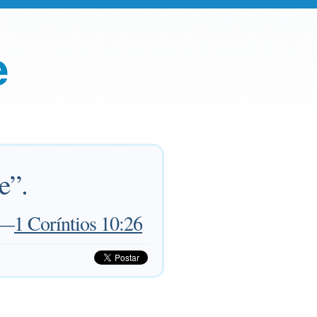
e
e”.
—
1 Coríntios 10:26