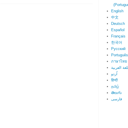
(Portuguê
English
中文
Deutsch
Español
Français
한국어
Русский
Português
ภาษาไทย
لغة العربية
اُردو
हिन्दी
தமிழ்
తెలుగు
فارسی