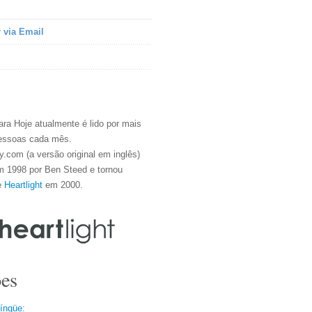
 via Email
ra Hoje atualmente é lido por mais
essoas cada mês.
.com (a versão original em inglês)
m 1998 por Ben Steed e tornou
e
Heartlight
em 2000.
es
língüe: