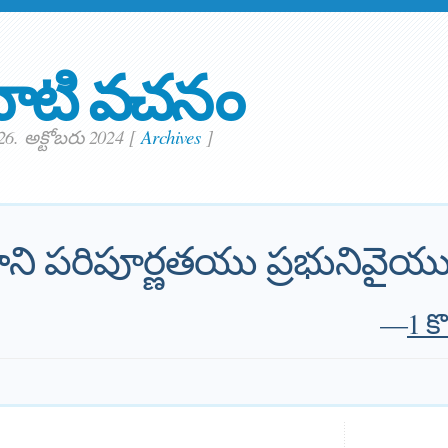
ాటి వచనం
26. అక్టోబరు 2024
[
Archives
]
 పరిపూర్ణతయు ప్రభునివైయున
—
1 క