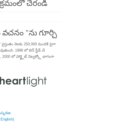
క్రమంలో చేరండి
 వచనం "ను గూర్చి
్రస్తుతం నెలకు 250,000 మందికి పైగా
తుంది. 1998 లో బెన్ స్టీడ్ చే
 2000 లో హార్ట్లైట్ నెట్వర్క్లో భాగంగా
ంస్కరణ:
 English)