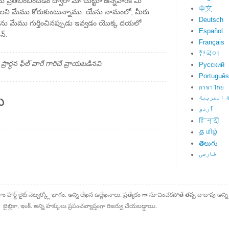
 ప్రతిబింబించడం ద్వారా మా చుట్టూ ఉన్నవారికి మీ
中文
లని మేము కోరుకుంటున్నాము. యేసు నామంలో, మీరు
Deutsch
ను మేము గుర్తించినప్పుడు ఇవ్వడం యొక్క దయలో
Español
న్.
Français
한국어
్థన ఫీల్ వారే గారిచే వ్రాయబడినవి.
Русский
Português
ภาษาไทย
ు
 العربية
اُردو
हिन्दी
தமிழ்
తెలుగు
فارسی
కాం హార్ట్ లైట్ నెట్వర్క్లో భాగం. అన్ని లేఖన ఉల్లేఖనాలు, ప్రత్యేకం గా సూచించకపోతే తప్ప దాదాపు అన్ని
్లికా, ఇంక్. అన్ని హక్కులు ప్రపంచవ్యాప్తంగా రిజర్వు చేయబడ్డాయి.