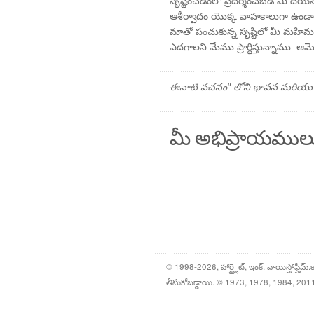
సృష్టించడంలో ప్రదర్శించబడే మీ దయను
ఆశీర్వాదం యొక్క వాహకాలుగా ఉండా
మాతో పంచుకున్న సృష్టిలో మీ మహిమ
ఎదగాలని మేము ప్రార్థిస్తున్నాము. ఆమె
ఈనాటి వచనం" లోని భావన మరియు ప్రార
మీ అభిప్రాయముల
© 1998-2026, హార్ట్లైట్, ఇంక్. వాయిస్హోఫ్హీమ్.
తీసుకోబడ్డాయి. © 1973, 1978, 1984, 2011 బైబ