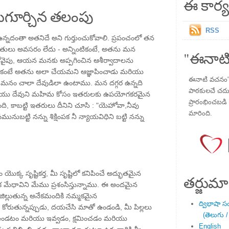
ఈ కార్య
గూర్చిన తలంపు
RSS
్నదంతా అతనిదే అని గుర్తుంచుకోవాలి. ప్రపంచంలో తన
ులు అవసరం లేదు - అన్నింటికంటే, అతను మన
"ఈనాటి
 మరోవైపు, ఆయన మనకు అప్పగించిన ఆశీర్వాదాలను
ుకంటే అతను అలా చేయమని ఆజ్ఞాపించాడు మరియు
ఈనాటి వచనం" ప
 మనం చాలా దేవుడిలా ఉంటాము. మన దగ్గర ఉన్నది
పాఠకులచే చదువు
 మరియు దేవుని మహిమ కోసం ఇతరులకు ఉపయోగకరమైన
ప్రారంభించబడి ,
ి, కాబట్టి ఇతరులు దీనిని చూసి : "యెహోవా,నీవు
మారింది.
పమునుబట్టి నన్ను శిక్షింపక నీ న్యాయవిధిని బట్టి నన్ను
యొక్క సృష్టికర్త, మీ సృష్టిలో కనిపించే అద్భుతమైన
తర్జుమా
్మక మేధావిని మేము ప్రశంసిస్తున్నాము. ఈ అందమైన
ల్లుతున్న అనేకమందికి నమ్మకమైన
ద్విభాషా స
ోరుతున్నప్పుడు, దయచేసి మాతో ఉండండి, మీ పిల్లలు
(తెలుగు /
 ఉండటం మరియు ఇవ్వడం, క్షమించడం మరియు
English