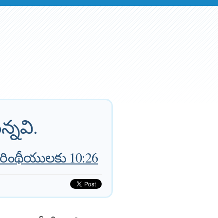
్నవి.
ొరింథీయులకు 10:26