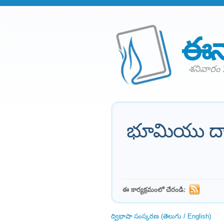
ఈన
శనివారం 
భూమియు దాని
ఈ కార్యక్రమంలో చేరండి:
ద్విభాషా సంస్కరణ (తెలుగు / English)