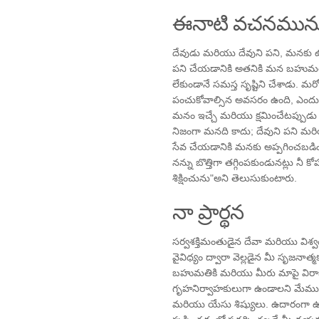
ఈనాటి వచనమును
దేవుడు మరియు దేవుని పని, మనకు ఉన
పని చేయడానికి అతనికి మన బహుమత
లేకుండానే సమస్త సృష్టిని చేశాడు.
పంచుకోవాల్సిన అవసరం ఉంది, ఎంద
మనం ఇచ్చే మరియు క్షమించేటప్పుడు
నిజంగా మనది కాదు; దేవుని పని
సేవ చేయడానికి మనకు అప్పగించబడింద
నన్ను బొత్తిగా తగ్గింపకుండునట్లు నీ కో
శిక్షించును"అని తెలుసుకుంటారు.
నా ప్రార్థన
సర్వశక్తిమంతుడైన దేవా మరియు విశ్వం 
వైవిధ్యం ద్వారా వెల్లడైన మీ సృజనాత
బహుమతికి మరియు మీరు మాపై విరాజి
గృహనిర్వాహకులుగా ఉండాలని మేము క
మరియు యేసు శిష్యులు. ఉదారంగా