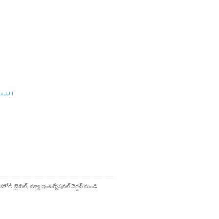
اللغة
 హోలీ బైబిల్, న్యూ ఇంటర్నేషనల్ వెర్షన్ నుండి